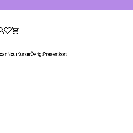
canNcut
Kurser
Övrigt
Presentkort