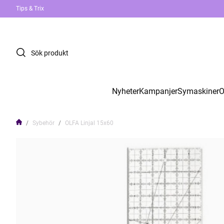
Tips & Trix
Nyheter
Kampanjer
Symaskiner
O
Sybehör
OLFA Linjal 15x60