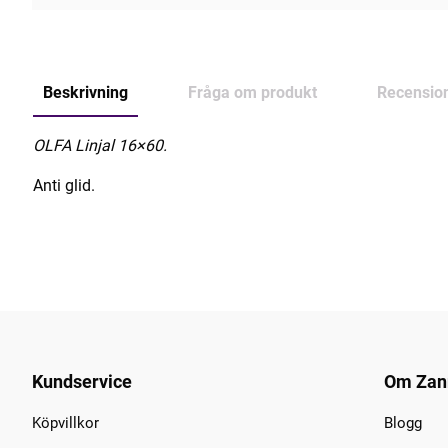
Beskrivning
Fråga om produkt
Recensio
OLFA Linjal 16×60.
Anti glid.
Kundservice
Om Zan
Köpvillkor
Blogg