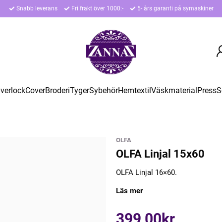
Snabb leverans
Fri frakt över 1000:-
5- års garanti på symaskiner
verlock
Cover
Broderi
Tyger
Sybehör
Hemtextil
Väskmaterial
Press
S
OLFA
OLFA Linjal 15x60
OLFA Linjal 16×60.
Läs mer
399,00kr