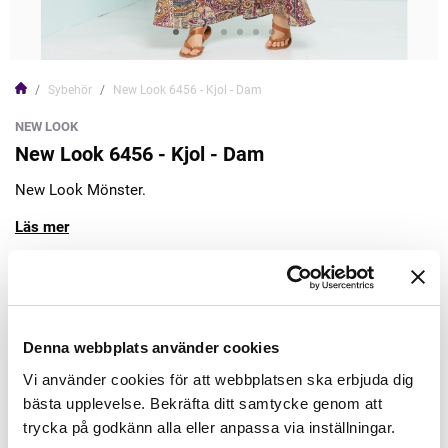
Sybehör
New Look 6456 - Kjol - Dam
NEW LOOK
New Look 6456 - Kjol - Dam
New Look Mönster.
Läs mer
149,00kr
Lägg till varukorgen
Denna webbplats använder cookies
Vi använder cookies för att webbplatsen ska erbjuda dig
Finns i lager
bästa upplevelse. Bekräfta ditt samtycke genom att
Minsta beställning: 1 st
trycka på godkänn alla eller anpassa via inställningar.