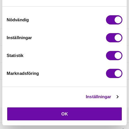
Artikelnr: N6456
Samtyckesval
Nödvändig
Beskrivning
Inställningar
Fråga om produkt
Statistik
Recensioner
Marknadsföring
Inställningar
OK
Kundservice