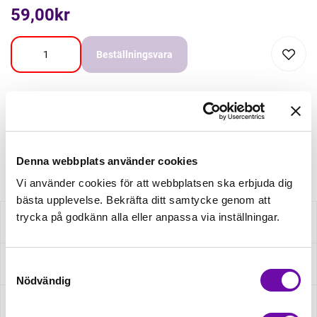
59,00kr
Beställningsvara
Beställningsvara
Minsta beställning: 1 st
Artikelnr: H60-110-10
Denna webbplats använder cookies
Vi använder cookies för att webbplatsen ska erbjuda dig
bästa upplevelse. Bekräfta ditt samtycke genom att
trycka på godkänn alla eller anpassa via inställningar.
Beskrivning
Fråga om produkt
Samtyckesval
Nödvändig
Recensioner