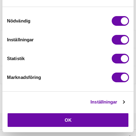
Artikelnr: 393500
Samtyckesval
Nödvändig
Beskrivning
Inställningar
Fråga om produkt
Statistik
Recensioner
Marknadsföring
Inställningar
OK
Kundservice