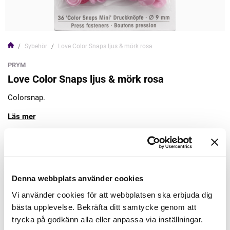
Sybehör
Love Color Snaps ljus & mörk rosa
PRYM
Love Color Snaps ljus & mörk rosa
Colorsnap.
Läs mer
44,00kr
Lägg till varukorgen
Denna webbplats använder cookies
Vi använder cookies för att webbplatsen ska erbjuda dig
Finns i lager
bästa upplevelse. Bekräfta ditt samtycke genom att
Minsta beställning: 1 st
trycka på godkänn alla eller anpassa via inställningar.