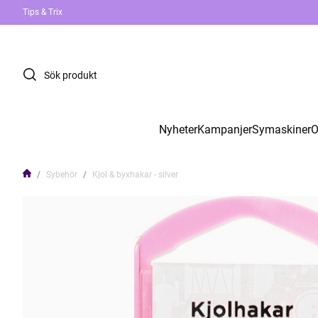
Tips & Trix
Nyheter
Kampanjer
Symaskiner
O
Sybehör
Kjol & byxhakar - silver