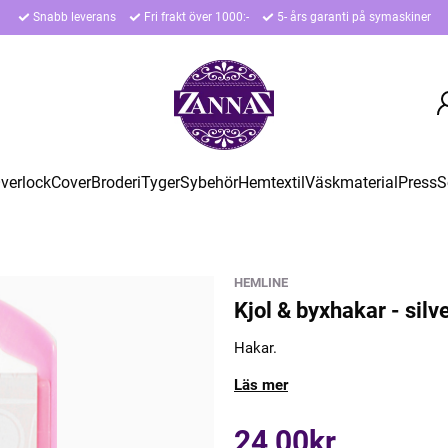
Snabb leverans
Fri frakt över 1000:-
5- års garanti på symaskiner
verlock
Cover
Broderi
Tyger
Sybehör
Hemtextil
Väskmaterial
Press
S
HEMLINE
Kjol & byxhakar - silv
Hakar.
Läs mer
24,00kr