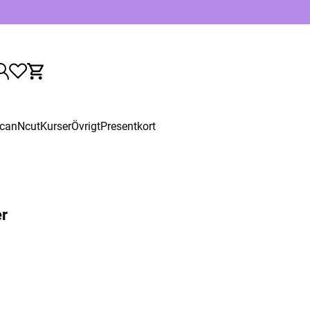
canNcut
Kurser
Övrigt
Presentkort
er