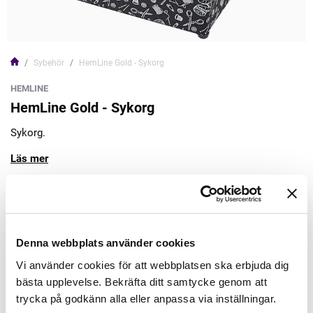
Sybehör
HemLine Gold - Sykorg
HEMLINE
HemLine Gold - Sykorg
Sykorg.
Läs mer
545,00kr
Lägg till varukorgen
Denna webbplats använder cookies
Vi använder cookies för att webbplatsen ska erbjuda dig
Finns i lager
bästa upplevelse. Bekräfta ditt samtycke genom att
Minsta beställning: 1 st
trycka på godkänn alla eller anpassa via inställningar.