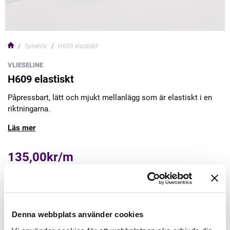
Sybehör
H609 elastiskt
VLIESELINE
H609 elastiskt
Påpressbart, lätt och mjukt mellanlägg som är elastiskt i en
riktningarna.
Läs mer
135,00kr/m
Lägg till varukorgen
Denna webbplats använder cookies
Finns i lager