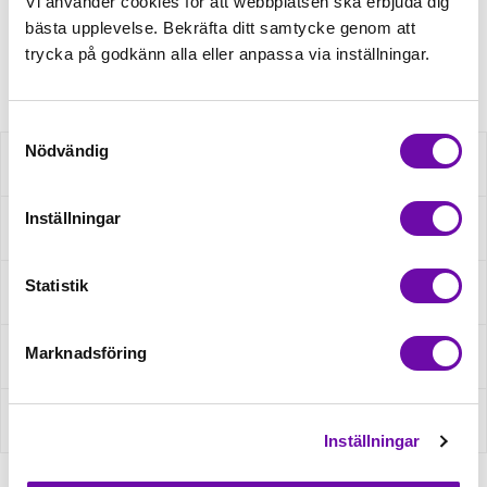
Minsta beställning: 0.5 m
Vi använder cookies för att webbplatsen ska erbjuda dig
bästa upplevelse. Bekräfta ditt samtycke genom att
trycka på godkänn alla eller anpassa via inställningar.
Artikelnr: H609
Samtyckesval
Nödvändig
Beskrivning
Inställningar
Specifikation
Statistik
Fråga om produkt
Marknadsföring
Recensioner
Om tillverkaren
Inställningar