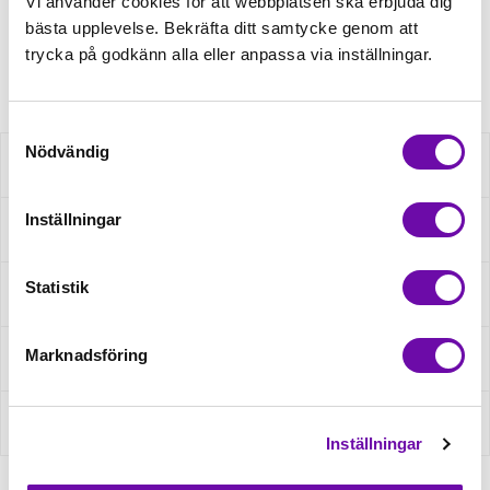
Minsta beställning: 0.5 m
Vi använder cookies för att webbplatsen ska erbjuda dig
bästa upplevelse. Bekräfta ditt samtycke genom att
trycka på godkänn alla eller anpassa via inställningar.
Artikelnr: H609XZX151706
Samtyckesval
Nödvändig
Beskrivning
Inställningar
Specifikation
Statistik
Fråga om produkt
Marknadsföring
Recensioner
Om tillverkaren
Inställningar