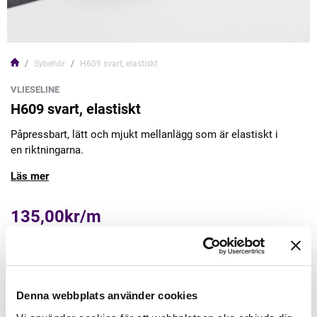
Sybehör
H609 svart, elastiskt
VLIESELINE
H609 svart, elastiskt
Påpressbart, lätt och mjukt mellanlägg som är elastiskt i
en riktningarna.
Läs mer
135,00kr/m
Lägg till varukorgen
Denna webbplats använder cookies
Finns i lager