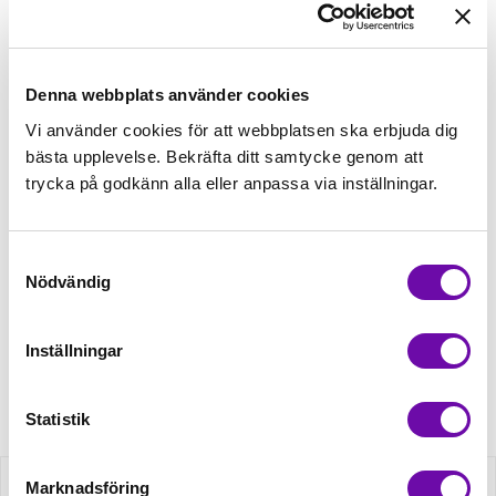
Lägg till varukorgen
Denna webbplats använder cookies
Lägg först önskad mängd i varukorgen,
Vi använder cookies för att webbplatsen ska erbjuda dig
välj sedan matchande tillbehör
bästa upplevelse. Bekräfta ditt samtycke genom att
trycka på godkänn alla eller anpassa via inställningar.
Tråd matchande +45,00kr
Samtyckesval
Nödvändig
Finns i lager
Minsta beställning: 1 st
Inställningar
Artikelnr: QXBT14M51725M
Statistik
Marknadsföring
Beskrivning