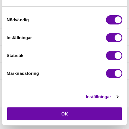
Artikelnr: 968020
Samtyckesval
Nödvändig
Beskrivning
Inställningar
Fråga om produkt
Statistik
Recensioner
Marknadsföring
Inställningar
OK
Kundservice