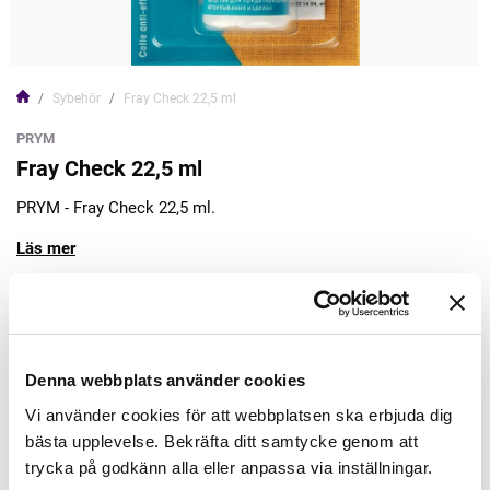
Sybehör
Fray Check 22,5 ml
PRYM
Fray Check 22,5 ml
PRYM - Fray Check 22,5 ml.
Läs mer
93,00kr
Lägg till varukorgen
Denna webbplats använder cookies
Vi använder cookies för att webbplatsen ska erbjuda dig
Finns i lager
bästa upplevelse. Bekräfta ditt samtycke genom att
Minsta beställning: 1 st
trycka på godkänn alla eller anpassa via inställningar.