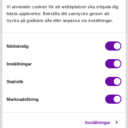
98,00kr
Vi använder cookies för att webbplatsen ska erbjuda dig
bästa upplevelse. Bekräfta ditt samtycke genom att
trycka på godkänn alla eller anpassa via inställningar.
Beställningsvara
Beställningsvara
Samtyckesval
Nödvändig
Minsta beställning: 1 st
Artikelnr: 463H160A13
Inställningar
Statistik
Beskrivning
Marknadsföring
Fråga om produkt
Inställningar
Recensioner