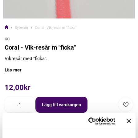
Sybehör
Coral - Vik-resår m "ficka"
KC
Coral - Vik-resår m "ficka"
Vikresår med "ficka".
Läs mer
12,00kr
Lägg till varukorgen
Lägg först önskad mängd i varukorgen,
välj sedan matchande tillbehör