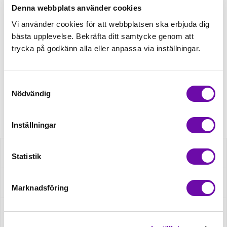
Denna webbplats använder cookies
Tråd matchande +45,00kr
Vi använder cookies för att webbplatsen ska erbjuda dig
bästa upplevelse. Bekräfta ditt samtycke genom att
trycka på godkänn alla eller anpassa via inställningar.
Finns i lager
Minsta beställning: 1 st
Samtyckesval
Nödvändig
Artikelnr: QXBT28M140
Inställningar
Beskrivning
Statistik
Specifikation
Marknadsföring
Fråga om produkt