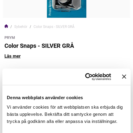
Sybehör
Color Snaps - SILVER GRÅ
PRYM
Color Snaps - SILVER GRÅ
Läs mer
44,00kr
Lägg till varukorgen
Denna webbplats använder cookies
Vi använder cookies för att webbplatsen ska erbjuda dig
Finns i lager
bästa upplevelse. Bekräfta ditt samtycke genom att
Minsta beställning: 1 st
trycka på godkänn alla eller anpassa via inställningar.
Artikelnr: 393145