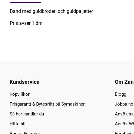
Band med guldbroderi och guldpaljetter
Pris avser 1 dm
Kundservice
Om Zan
Köpvillkor
Blogg
Prisgaranti & Bytesrätt på Symaskiner
Jobba ho
Så här handlar du
Ansök sko
Hitta hit
Ansök Wh
Ångra din order
Företaget