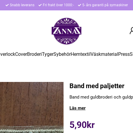
Snabb leverans
Fri frakt över 1000:-
5- års garanti på symaskiner
verlock
Cover
Broderi
Tyger
Sybehör
Hemtextil
Väskmaterial
Press
S
Band med paljetter
Band med guldbroderi och guldpa
Läs mer
5,90kr