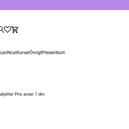
canNcut
Kurser
Övrigt
Presentkort
ljetter Pris avser 1 dm.