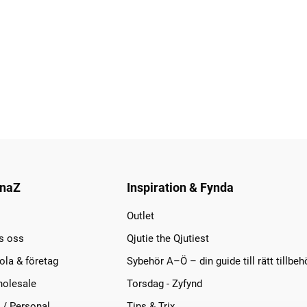
naZ
Inspiration & Fynda
Outlet
s oss
Qjutie the Qjutiest
la & företag
Sybehör A–Ö – din guide till rätt tillbeh
olesale
Torsdag - Zyfynd
 / Personal
Tips & Trix