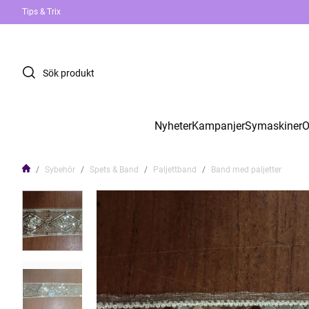
Tips & Trix
Nyheter
Kampanjer
Symaskiner
O
Sybehör
Spets & Band
Paljettband
Band med paljetter