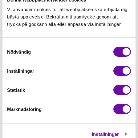
19,00kr
Vi använder cookies för att webbplatsen ska erbjuda dig
bästa upplevelse. Bekräfta ditt samtycke genom att
trycka på godkänn alla eller anpassa via inställningar.
Lägg till varukorgen
Samtyckesval
Finns i lager
Nödvändig
Minsta beställning: 1 st
Inställningar
Artikelnr: spetsLilameter
Statistik
Beskrivning
Marknadsföring
Fråga om produkt
Inställningar
Recensioner