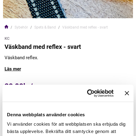
Sybehör
Spets & Band
Väskband med reflex - svart
KC
Väskband med reflex - svart
Väskband reflex.
Läs mer
29,00kr/m
Lägg till varukorgen
Denna webbplats använder cookies
Finns i lager
Vi använder cookies för att webbplatsen ska erbjuda dig
Minsta beställning: 1 m
bästa upplevelse. Bekräfta ditt samtycke genom att