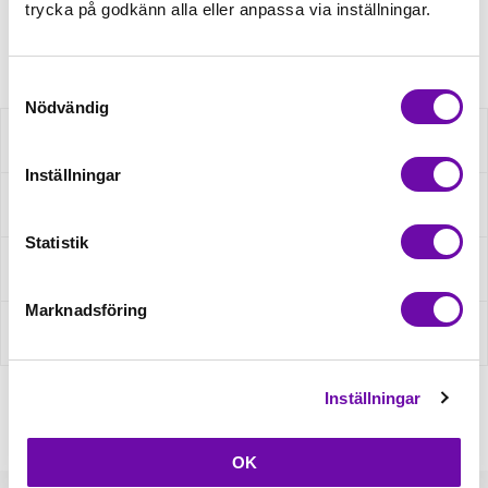
trycka på godkänn alla eller anpassa via inställningar.
Artikelnr: HB-903061-020
Samtyckesval
Nödvändig
Beskrivning
Inställningar
Specifikation
Statistik
Fråga om produkt
Marknadsföring
Recensioner
Inställningar
OK