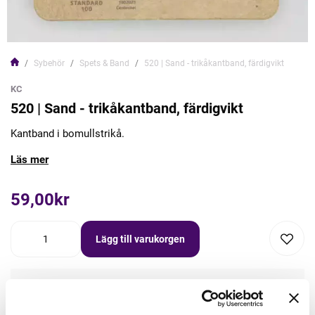
Sybehör
Spets & Band
520 | Sand - trikåkantband, färdigvikt
KC
520 | Sand - trikåkantband, färdigvikt
Kantband i bomullstrikå.
Läs mer
59,00kr
Lägg till varukorgen
Lägg först önskad mängd i varukorgen,
välj sedan matchande tillbehör