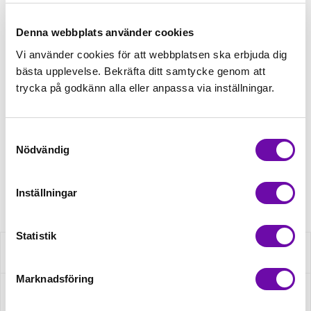
Tråd matchande +45,00kr
Denna webbplats använder cookies
Vi använder cookies för att webbplatsen ska erbjuda dig
bästa upplevelse. Bekräfta ditt samtycke genom att
Enfärgat matchande +49,00kr
trycka på godkänn alla eller anpassa via inställningar.
Finns i lager
Samtyckesval
Minsta beställning: 1 st
Nödvändig
Artikelnr: XBT0030-520
Inställningar
Statistik
Beskrivning
Marknadsföring
Specifikation