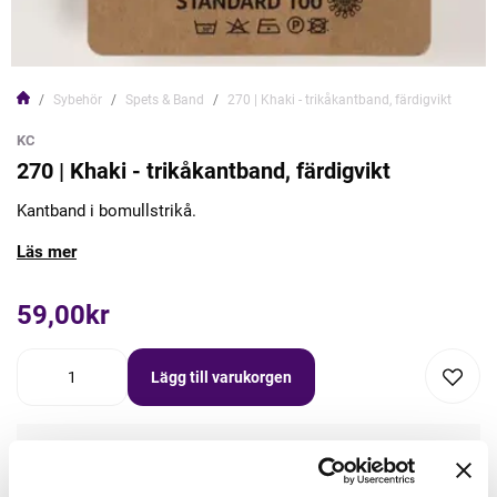
Sybehör
Spets & Band
270 | Khaki - trikåkantband, färdigvikt
KC
270 | Khaki - trikåkantband, färdigvikt
Kantband i bomullstrikå.
Läs mer
59,00kr
Lägg till varukorgen
Lägg först önskad mängd i varukorgen,
välj sedan matchande tillbehör