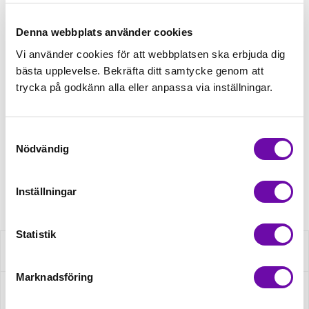
Tråd matchande +45,00kr
Denna webbplats använder cookies
Vi använder cookies för att webbplatsen ska erbjuda dig
bästa upplevelse. Bekräfta ditt samtycke genom att
Enfärgat matchande +49,00kr
trycka på godkänn alla eller anpassa via inställningar.
Finns i lager
Samtyckesval
Minsta beställning: 1 st
Nödvändig
Artikelnr: XBT0030-270
Inställningar
Statistik
Beskrivning
Marknadsföring
Specifikation