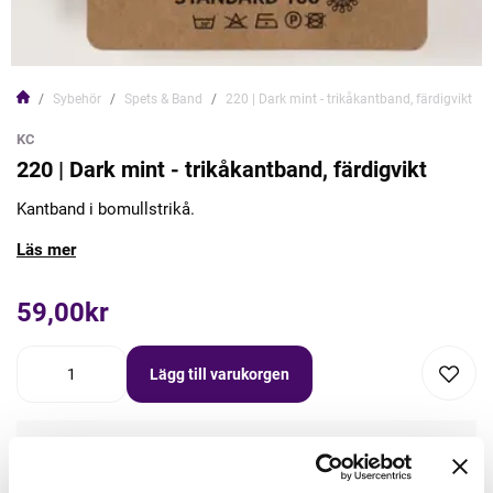
Sybehör
Spets & Band
220 | Dark mint - trikåkantband, färdigvikt
KC
220 | Dark mint - trikåkantband, färdigvikt
Kantband i bomullstrikå.
Läs mer
59,00kr
Lägg till varukorgen
Lägg först önskad mängd i varukorgen,
välj sedan matchande tillbehör