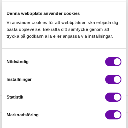
Tråd matchande +45,00kr
Denna webbplats använder cookies
Vi använder cookies för att webbplatsen ska erbjuda dig
bästa upplevelse. Bekräfta ditt samtycke genom att
Enfärgat matchande +49,00kr
trycka på godkänn alla eller anpassa via inställningar.
Finns i lager
Samtyckesval
Minsta beställning: 1 st
Nödvändig
Artikelnr: XBT0030-220
Inställningar
Statistik
Beskrivning
Marknadsföring
Specifikation