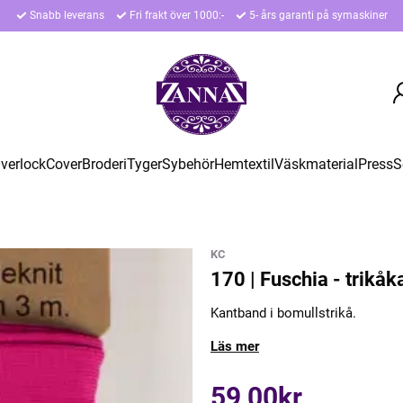
Snabb leverans
Fri frakt över 1000:-
5- års garanti på symaskiner
verlock
Cover
Broderi
Tyger
Sybehör
Hemtextil
Väskmaterial
Press
S
KC
170 | Fuschia - trikåk
Kantband i bomullstrikå.
Läs mer
59,00kr