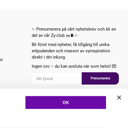
✨ Prenumerera på vårt nyhetsbrev och bli en
del av vår Zy-club ✂️🧵✨
Bli först med nyheter, få tillgång till unika
erbjudanden och massor av syinspiration
direkt i din inkorg.
ör
Ingen oro – du kan avsluta när som helst! 💌
Prenumerera
Följ oss
OK