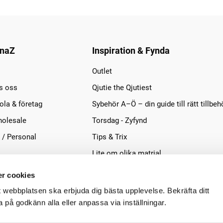
naZ
Inspiration & Fynda
Outlet
s oss
Qjutie the Qjutiest
la & företag
Sybehör A–Ö – din guide till rätt tillbeh
olesale
Torsdag - Zyfynd
 / Personal
Tips & Trix
Lite om olika matrial
r cookies
t webbplatsen ska erbjuda dig bästa upplevelse. Bekräfta ditt
på godkänn alla eller anpassa via inställningar.