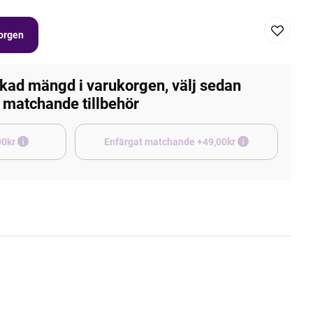
korgen
kad mängd i varukorgen, välj sedan
matchande tillbehör
e +45,00kr
Enfärgat matchande +49,00kr