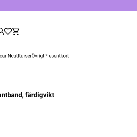
canNcut
Kurser
Övrigt
Presentkort
antband, färdigvikt