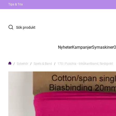
Tips & Trix
Nyheter
Kampanjer
Symaskiner
O
Sybehör
Spets & Band
170 | Fuschia - trikåkantband, färdigvikt