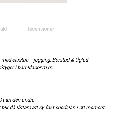
ukt
Recensioner
r med elastan.
- jogging,
Borstad
&
Öglad
ikåtyger i barnkläder m.m.
kt än den andra.
 blir då lättare att sy fast snedslån i ett moment.