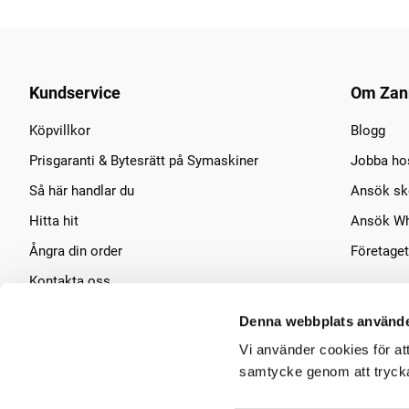
Kundservice
Om Zan
Köpvillkor
Blogg
Prisgaranti & Bytesrätt på Symaskiner
Jobba ho
Så här handlar du
Ansök sko
Hitta hit
Ansök Wh
Ångra din order
Företaget
Kontakta oss
Symaskins service
Denna webbplats använde
Vi använder cookies för at
samtycke genom att trycka 