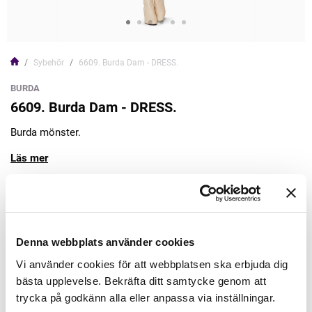
Sybehör
6609. Burda Dam - DRESS.
BURDA
6609. Burda Dam - DRESS.
Burda mönster.
Läs mer
199,00kr
Lägg till varukorgen
Denna webbplats använder cookies
Vi använder cookies för att webbplatsen ska erbjuda dig
Finns i lager
bästa upplevelse. Bekräfta ditt samtycke genom att
Minsta beställning: 1 st
trycka på godkänn alla eller anpassa via inställningar.