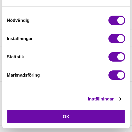
Artikelnr: DAMX6609
Samtyckesval
Nödvändig
Beskrivning
Inställningar
Fråga om produkt
Statistik
Recensioner
Marknadsföring
Inställningar
OK
Kundservice