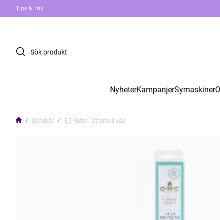
Tips & Trix
Nyheter
Kampanjer
Symaskiner
O
Sybehör
5,5 Rutor - Stramalj väv