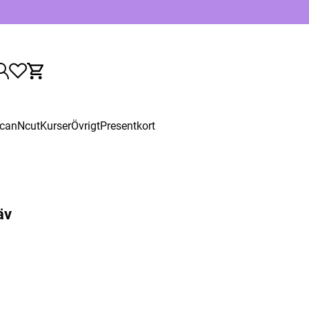
canNcut
Kurser
Övrigt
Presentkort
äv