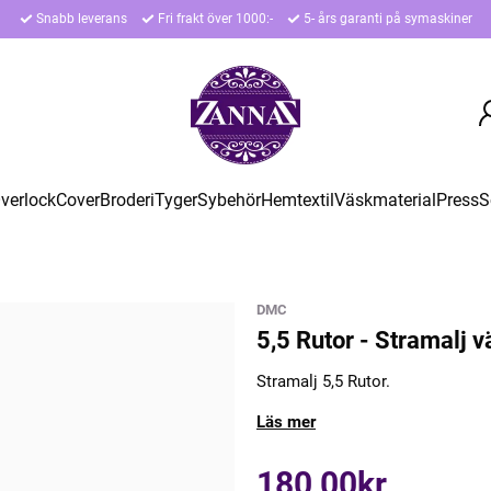
Snabb leverans
Fri frakt över 1000:-
5- års garanti på symaskiner
verlock
Cover
Broderi
Tyger
Sybehör
Hemtextil
Väskmaterial
Press
S
DMC
5,5 Rutor - Stramalj v
Stramalj 5,5 Rutor.
Läs mer
180,00kr