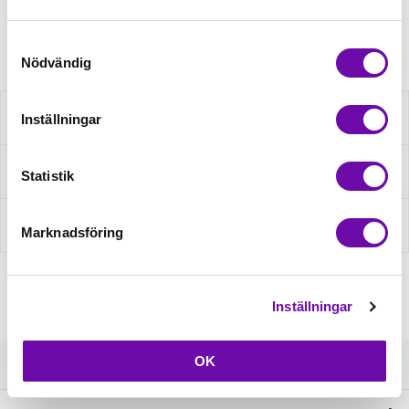
Artikelnr: 22570-006
Samtyckesval
Nödvändig
Beskrivning
Inställningar
Fråga om produkt
Statistik
Recensioner
Marknadsföring
Inställningar
OK
Kundservice