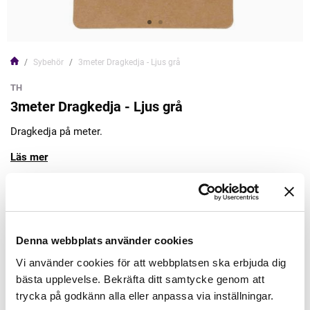
Sybehör
3meter Dragkedja - Ljus grå
TH
3meter Dragkedja - Ljus grå
Dragkedja på meter.
Läs mer
98,00kr
Lägg till varukorgen
Denna webbplats använder cookies
Vi använder cookies för att webbplatsen ska erbjuda dig
Finns i lager
bästa upplevelse. Bekräfta ditt samtycke genom att
Minsta beställning: 1 st
trycka på godkänn alla eller anpassa via inställningar.