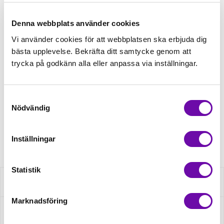
Tråd matchande +45,00kr
Denna webbplats använder cookies
Vi använder cookies för att webbplatsen ska erbjuda dig
bästa upplevelse. Bekräfta ditt samtycke genom att
4 st Matchande Overlocktråd +100,00kr
trycka på godkänn alla eller anpassa via inställningar.
Finns i lager
Samtyckesval
Minsta beställning: 0.5 m
Nödvändig
Artikelnr: S2236R-1119
Inställningar
Statistik
Beskrivning
Marknadsföring
Specifikation