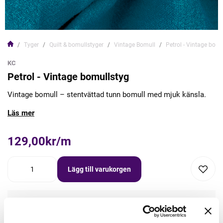
Tyger
Quilt & bomullstyger
Vintage Bomull
Petrol - Vintage bomu
KC
Petrol - Vintage bomullstyg
Vintage bomull – stentvättad tunn bomull med mjuk känsla.
Läs mer
129,00kr/m
Lägg till varukorgen
Lägg först önskad mängd i varukorgen,
välj sedan matchande tillbehör