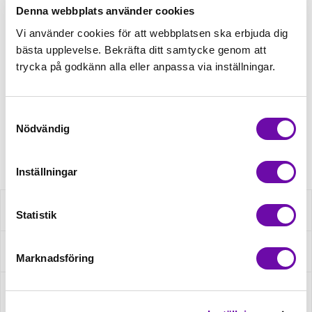
Denna webbplats använder cookies
Tråd matchande +45,00kr
Vi använder cookies för att webbplatsen ska erbjuda dig
bästa upplevelse. Bekräfta ditt samtycke genom att
trycka på godkänn alla eller anpassa via inställningar.
Finns i lager
Minsta beställning: 0.5 m
Samtyckesval
Nödvändig
Artikelnr: 200002.5003
Inställningar
Beskrivning
Statistik
Specifikation
Marknadsföring
Fråga om produkt