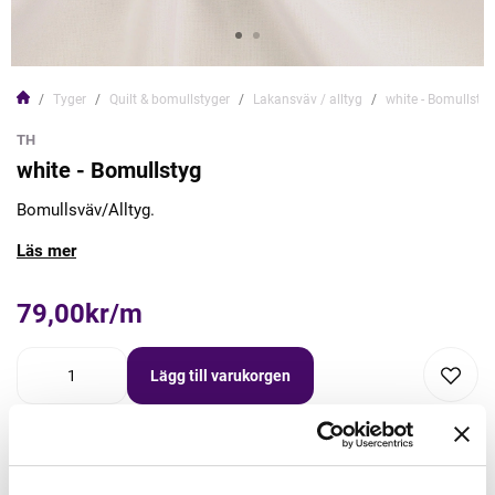
Tyger
Quilt & bomullstyger
Lakansväv / alltyg
white - Bomullstyg
TH
white - Bomullstyg
Bomullsväv/Alltyg.
Läs mer
79,00kr/m
Lägg till varukorgen
Lägg först önskad mängd i varukorgen,
välj sedan matchande tillbehör