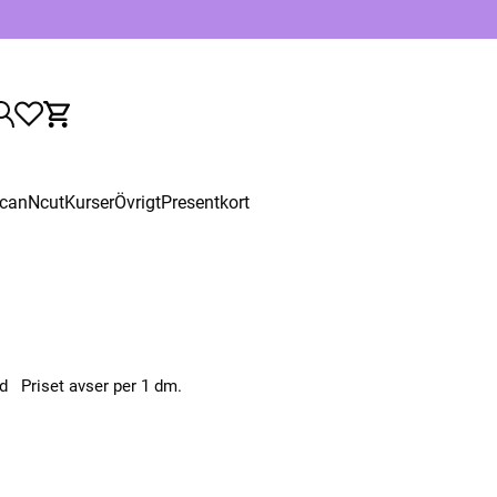
canNcut
Kurser
Övrigt
Presentkort
d Priset avser per 1 dm.