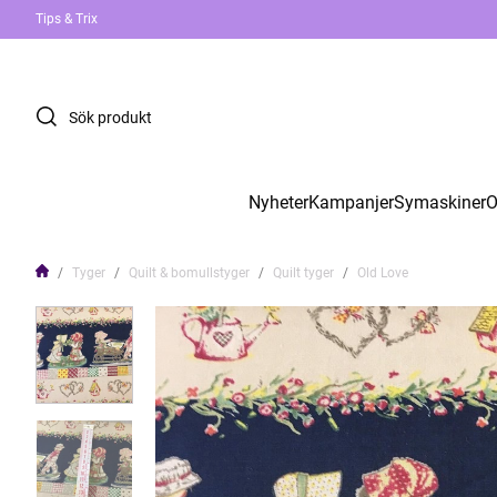
Tips & Trix
Nyheter
Kampanjer
Symaskiner
O
Tyger
Quilt & bomullstyger
Quilt tyger
Old Love