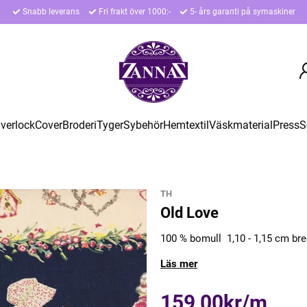
Snabb leverans
Fri frakt över 1000:-
5- års garanti på symaskiner
verlock
Cover
Broderi
Tyger
Sybehör
Hemtextil
Väskmaterial
Press
S
TH
Old Love
100 % bomull 1,10 - 1,15 cm bre
Läs mer
159,00kr/m