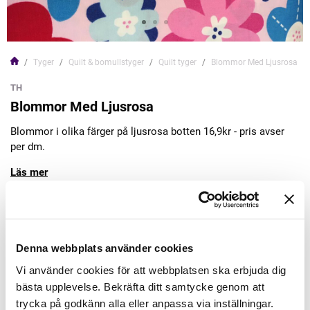
Tyger
Quilt & bomullstyger
Quilt tyger
Blommor Med Ljusrosa
TH
Blommor Med Ljusrosa
Blommor i olika färger på ljusrosa botten 16,9kr - pris avser
per dm.
Läs mer
169,00kr/m
Denna webbplats använder cookies
Lägg till varukorgen
Vi använder cookies för att webbplatsen ska erbjuda dig
bästa upplevelse. Bekräfta ditt samtycke genom att
Finns i lager
trycka på godkänn alla eller anpassa via inställningar.