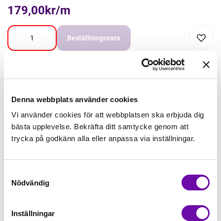
179,00kr/m
Beställningsvara
Lägg först önskad mängd i varukorgen,
välj sedan matchande tillbehör
Denna webbplats använder cookies
Tråd matchande +45,00kr
Vi använder cookies för att webbplatsen ska erbjuda dig
bästa upplevelse. Bekräfta ditt samtycke genom att
trycka på godkänn alla eller anpassa via inställningar.
Mudd matchande +39,50kr
Samtyckesval
Enfärgat matchande +49,00kr
Nödvändig
Färdigvikt kantband, match +59,00kr
Inställningar