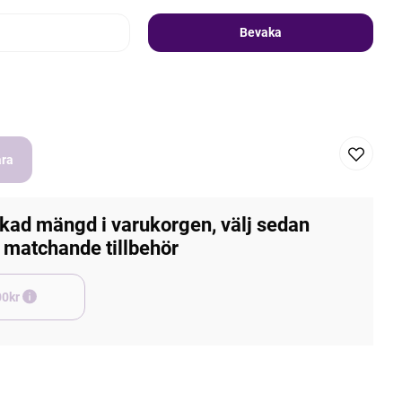
Bevaka
ara
kad mängd i varukorgen, välj sedan
matchande tillbehör
e +45,00kr