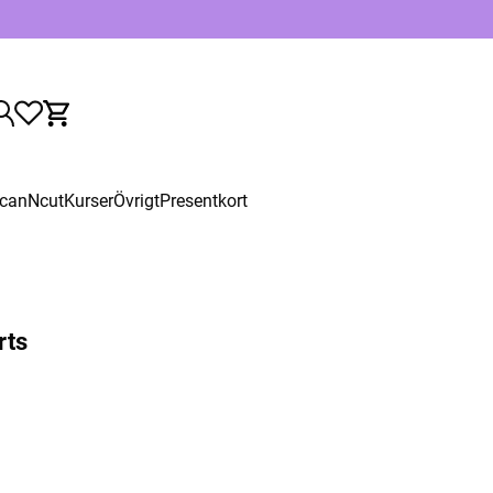
canNcut
Kurser
Övrigt
Presentkort
rts