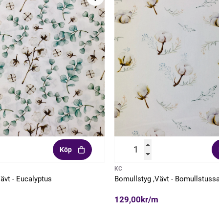
Köp
KC
ävt - Eucalyptus
Bomullstyg ,Vävt - Bomullstuss
129,00kr/m