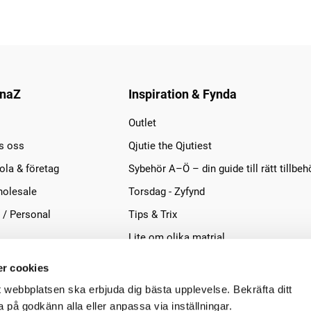
naZ
Inspiration & Fynda
Outlet
s oss
Qjutie the Qjutiest
la & företag
Sybehör A–Ö – din guide till rätt tillbeh
olesale
Torsdag - Zyfynd
 / Personal
Tips & Trix
Lite om olika matrial
r cookies
t webbplatsen ska erbjuda dig bästa upplevelse. Bekräfta ditt
på godkänn alla eller anpassa via inställningar.