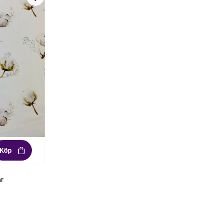
Köp
ar