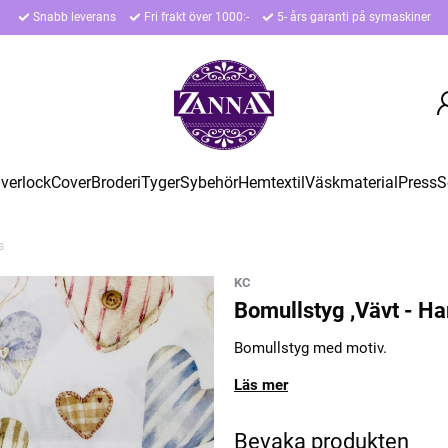
Snabb leverans
Fri frakt över 1000:-
5- års garanti på symaskiner
verlock
Cover
Broderi
Tyger
Sybehör
Hemtextil
Väskmaterial
Press
S
s
KC
Bomullstyg ,Vävt - Ha
Bomullstyg med motiv.
Läs mer
Bevaka produkten