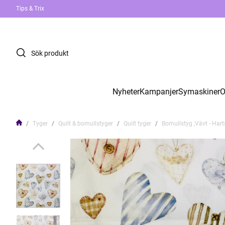
Tips & Trix
Nyheter
Kampanjer
Symaskiner
O
Tyger
Quilt & bomullstyger
Quilt tyger
Bomullstyg ,Vävt - Hart