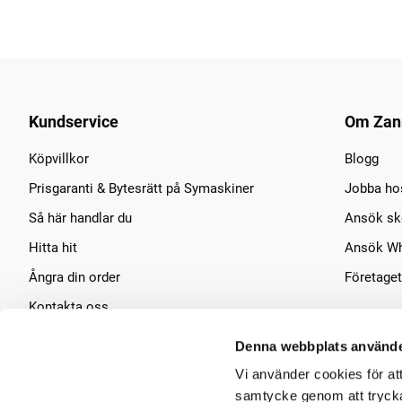
Kundservice
Om Zan
Köpvillkor
Blogg
Prisgaranti & Bytesrätt på Symaskiner
Jobba ho
Så här handlar du
Ansök sko
Hitta hit
Ansök Wh
Ångra din order
Företaget
Kontakta oss
Symaskins service
Denna webbplats använde
Vi använder cookies för at
samtycke genom att trycka 