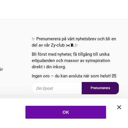
✨ Prenumerera på vårt nyhetsbrev och bli en
del av vår Zy-club ✂️🧵✨
Bli först med nyheter, få tillgång till unika
erbjudanden och massor av syinspiration
direkt i din inkorg.
ör
Ingen oro – du kan avsluta när som helst! 💌
Prenumerera
Följ oss
OK