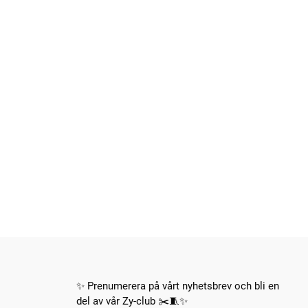
✨ Prenumerera på vårt nyhetsbrev och bli en
del av vår Zy-club ✂️🧵✨