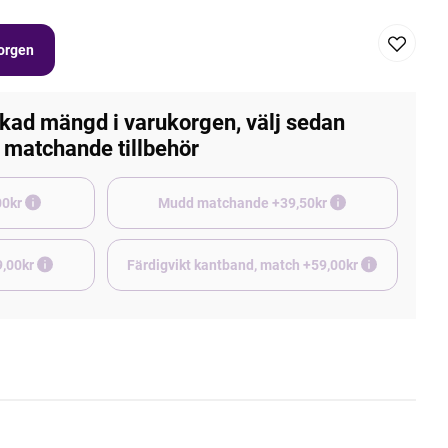
korgen
kad mängd i varukorgen, välj sedan
matchande tillbehör
e +45,00kr
Mudd matchande +39,50kr
9,00kr
Färdigvikt kantband, match +59,00kr