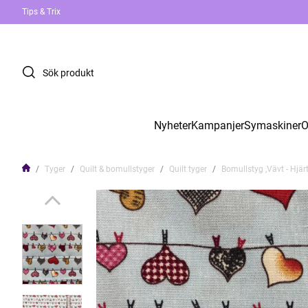
Tips & Trix
Nyheter
Kampanjer
Symaskiner
O
Tyger
Quilt & bomullstyger
Quilt tyger
Bomullstyg ,Vävt - Hjär