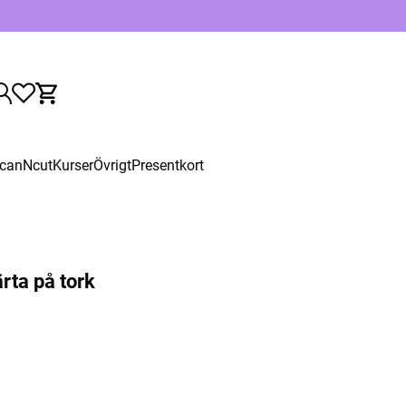
canNcut
Kurser
Övrigt
Presentkort
rta på tork