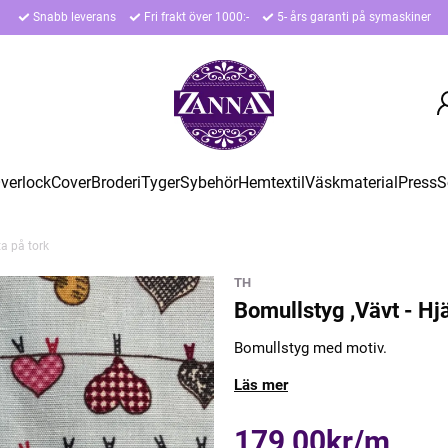
Snabb leverans
Fri frakt över 1000:-
5- års garanti på symaskiner
verlock
Cover
Broderi
Tyger
Sybehör
Hemtextil
Väskmaterial
Press
S
ta på tork
TH
Bomullstyg ,Vävt - Hjä
Bomullstyg med motiv.
Läs mer
179,00kr/m