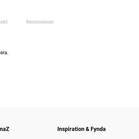
ukt
Recensioner
era.
naZ
Inspiration & Fynda