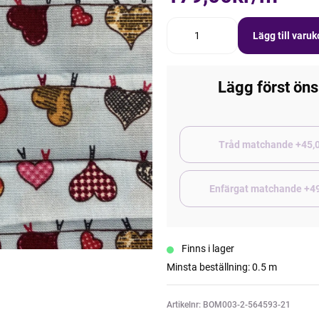
Lägg till varu
Lägg först öns
Tråd matchand
Enfärgat matchande +4
Finns i lager
Minsta beställning: 0.5 m
Artikelnr: BOM003-2-564593-21