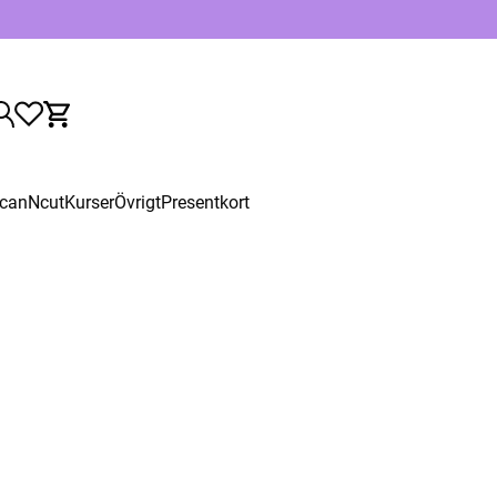
canNcut
Kurser
Övrigt
Presentkort