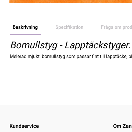
Beskrivning
Specifikation
Fråga om prod
Bomullstyg - Lapptäckstyger.
Melerad mjukt bomullstyg som passar fint till lapptäcke, blu
Kundservice
Om Zan