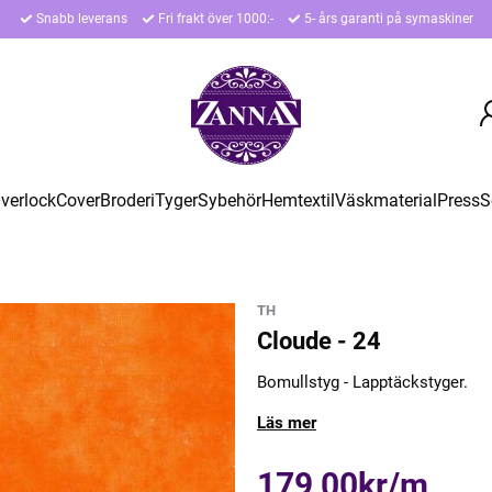
Snabb leverans
Fri frakt över 1000:-
5- års garanti på symaskiner
verlock
Cover
Broderi
Tyger
Sybehör
Hemtextil
Väskmaterial
Press
S
TH
Cloude - 24
Bomullstyg - Lapptäckstyger.
Läs mer
179,00kr/m