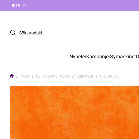
Tips & Trix
Nyheter
Kampanjer
Symaskiner
O
Tyger
Quilt & bomullstyger
Quilt tyger
Cloude - 24