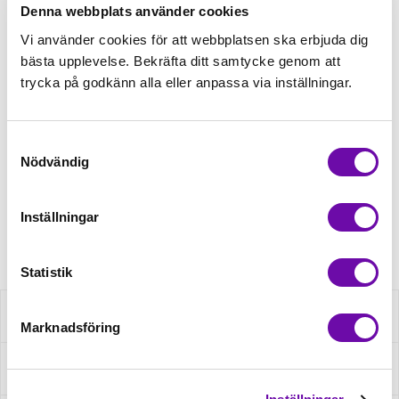
Denna webbplats använder cookies
179,00kr/m
Vi använder cookies för att webbplatsen ska erbjuda dig
bästa upplevelse. Bekräfta ditt samtycke genom att
trycka på godkänn alla eller anpassa via inställningar.
Beställningsvara
Beställningsvara
Samtyckesval
Nödvändig
Leveranstid: 1-3 dagar
Minsta beställning: 0.5 m
Inställningar
Artikelnr: 710005
Statistik
Beskrivning
Marknadsföring
Fråga om produkt