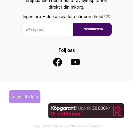
erbjudanden och massor av syinspiration
direkt i din inkorg.
Ingen oro – du kan avsluta när som helst! 💌
Prenumerera
Följ oss
.
Copyright © 2026 ZannaZ Skapad med
Vendre