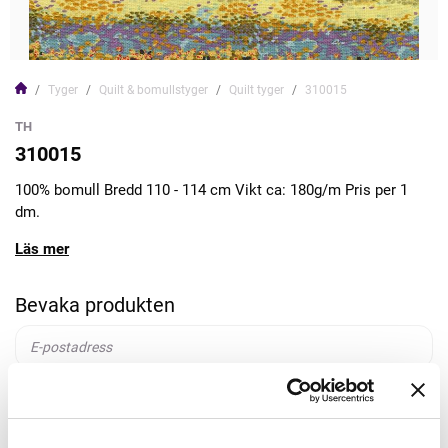
Tyger
Quilt & bomullstyger
Quilt tyger
310015
TH
310015
100% bomull Bredd 110 - 114 cm Vikt ca: 180g/m Pris per 1
dm.
Läs mer
Bevaka produkten
Bevaka