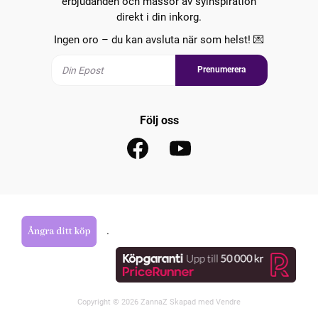
erbjudanden och massor av syinspiration
direkt i din inkorg.
Ingen oro – du kan avsluta när som helst! 💌
Prenumerera
Följ oss
.
Copyright © 2026 ZannaZ Skapad med
Vendre