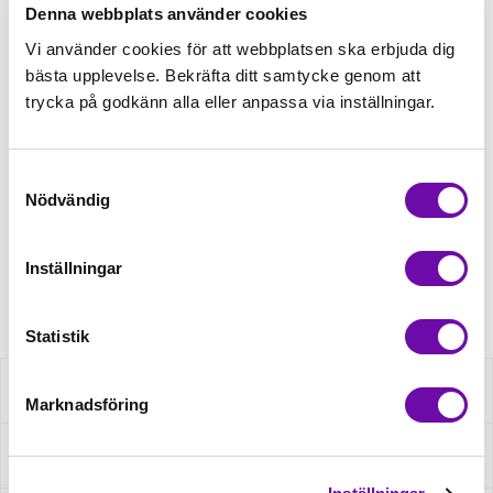
Denna webbplats använder cookies
169,00kr/m
Vi använder cookies för att webbplatsen ska erbjuda dig
bästa upplevelse. Bekräfta ditt samtycke genom att
trycka på godkänn alla eller anpassa via inställningar.
Beställningsvara
Beställningsvara
Samtyckesval
Nödvändig
Leveranstid: 1-3 dagar
Minsta beställning: 0.5 m
Inställningar
Artikelnr: 300015
Statistik
Beskrivning
Marknadsföring
Fråga om produkt