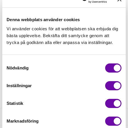
Lägg först önskad mängd i varukorgen,
välj sedan matchande tillbehör
Denna webbplats använder cookies
Tråd matchande +45,00kr
Vi använder cookies för att webbplatsen ska erbjuda dig
bästa upplevelse. Bekräfta ditt samtycke genom att
4 st Matchande Overlocktråd +100,00kr
trycka på godkänn alla eller anpassa via inställningar.
Samtyckesval
Finns i lager
Nödvändig
Minsta beställning: 0.5 m
Inställningar
Artikelnr: RS0386-930
Statistik
Beskrivning
Marknadsföring