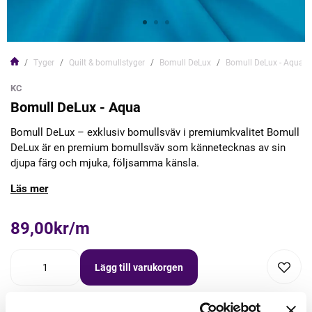
Tyger
Quilt & bomullstyger
Bomull DeLux
Bomull DeLux - Aqua
KC
Bomull DeLux - Aqua
Bomull DeLux – exklusiv bomullsväv i premiumkvalitet Bomull
DeLux är en premium bomullsväv som kännetecknas av sin
djupa färg och mjuka, följsamma känsla.
Läs mer
89,00kr/m
Lägg till varukorgen