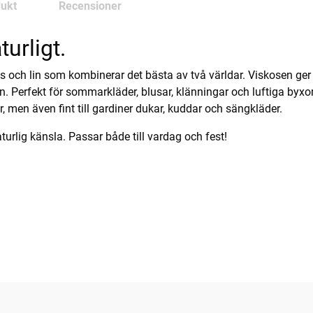
ukt
Recensioner
turligt.
os och lin som kombinerar det bästa av två världar. Viskosen ge
den. Perfekt för sommarkläder, blusar, klänningar och luftiga by
lar, men även fint till gardiner dukar, kuddar och sängkläder.
turlig känsla. Passar både till vardag och fest!