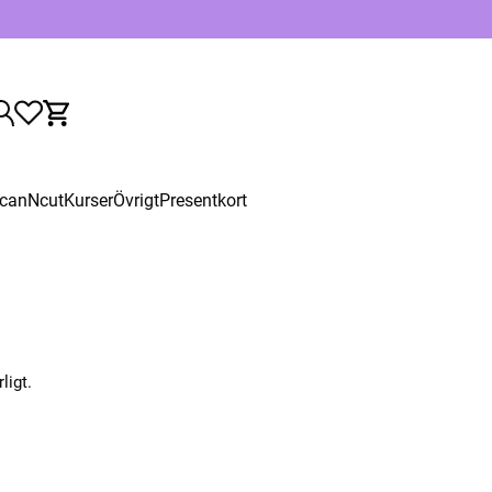
canNcut
Kurser
Övrigt
Presentkort
ligt.