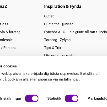
naZ
Inspiration & Fynda
Outlet
s oss
Qjutie the Qjutiest
la & företag
Sybehör A–Ö – din guide till rätt tillbeh
olesale
Torsdag - Zyfynd
 / Personal
Tips & Trix
Lite om olika matrial
r cookies
t webbplatsen ska erbjuda dig bästa upplevelse. Bekräfta ditt
på godkänn alla eller anpassa via inställningar.
Inställningar
Statistik
Marknadsfö
.