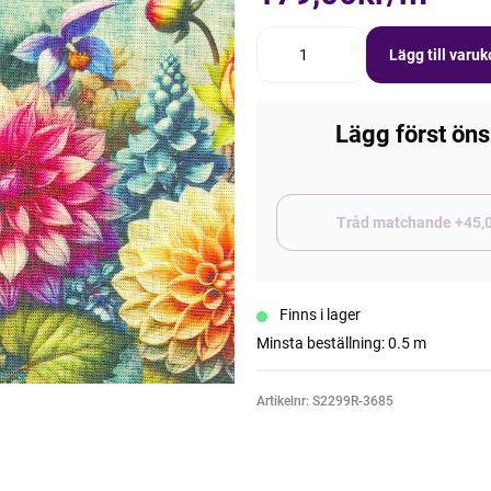
Lägg till varu
Lägg först öns
Tråd matchand
Finns i lager
Minsta beställning: 0.5 m
Artikelnr: S2299R-3685