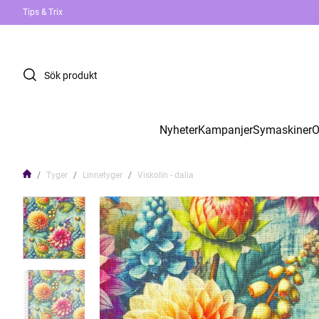
Tips & Trix
Nyheter
Kampanjer
Symaskiner
O
Tyger
Linnetyger
Viskolin - dalia