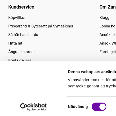
Kundservice
Om Zan
Köpvillkor
Blogg
Prisgaranti & Bytesrätt på Symaskiner
Jobba ho
Så här handlar du
Ansök sko
Hitta hit
Ansök Wh
Ångra din order
Företaget
Kontakta oss
Symaskins service
Denna webbplats använde
Vi använder cookies för at
samtycke genom att trycka 
Samtyckesval
Nödvändig