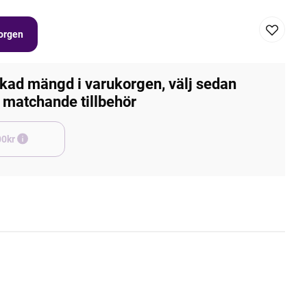
korgen
kad mängd i varukorgen, välj sedan
matchande tillbehör
e +45,00kr