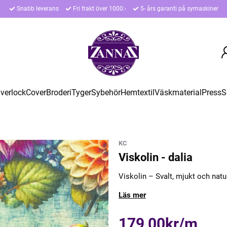
Snabb leverans
Fri frakt över 1000:-
5- års garanti på symaskiner
verlock
Cover
Broderi
Tyger
Sybehör
Hemtextil
Väskmaterial
Press
S
KC
Viskolin - dalia
Viskolin – Svalt, mjukt och natur
Läs mer
179,00kr/m