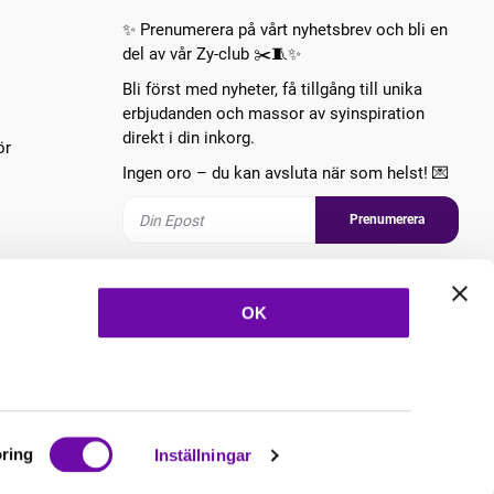
✨ Prenumerera på vårt nyhetsbrev och bli en
del av vår Zy-club ✂️🧵✨
Bli först med nyheter, få tillgång till unika
erbjudanden och massor av syinspiration
direkt i din inkorg.
ör
Ingen oro – du kan avsluta när som helst! 💌
Prenumerera
Följ oss
OK
ring
Inställningar
Copyright © 2026 ZannaZ Skapad med
Vendre