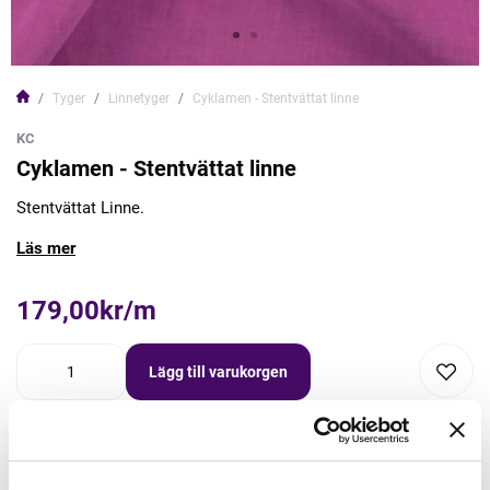
Tyger
Linnetyger
Cyklamen - Stentvättat linne
KC
Cyklamen - Stentvättat linne
Stentvättat Linne.
Läs mer
179,00kr/m
Lägg till varukorgen
Lägg först önskad mängd i varukorgen,
välj sedan matchande tillbehör