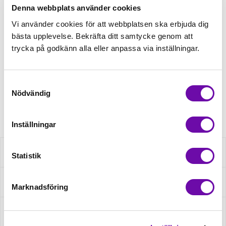
Denna webbplats använder cookies
Tråd matchande +45,00kr
Vi använder cookies för att webbplatsen ska erbjuda dig
bästa upplevelse. Bekräfta ditt samtycke genom att
trycka på godkänn alla eller anpassa via inställningar.
Finns i lager
Minsta beställning: 0.5 m
Samtyckesval
Nödvändig
Artikelnr: RS0214-180
Inställningar
Beskrivning
Statistik
Specifikation
Marknadsföring
Fråga om produkt