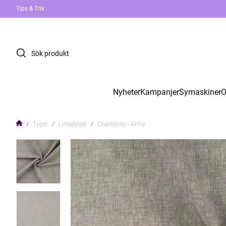
Tips & Trix
Nyheter
Kampanjer
Symaskiner
O
Tyger
Linnetyger
Chambray - Army