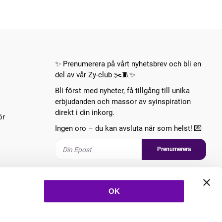
✨ Prenumerera på vårt nyhetsbrev och bli en
del av vår Zy-club ✂️🧵✨
Bli först med nyheter, få tillgång till unika
erbjudanden och massor av syinspiration
direkt i din inkorg.
ör
Ingen oro – du kan avsluta när som helst! 💌
Prenumerera
Följ oss
OK