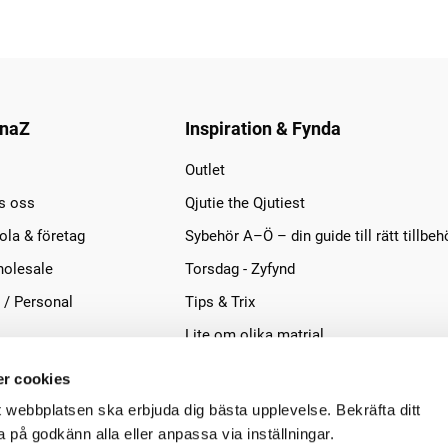
naZ
Inspiration & Fynda
Outlet
s oss
Qjutie the Qjutiest
la & företag
Sybehör A–Ö – din guide till rätt tillbeh
olesale
Torsdag - Zyfynd
 / Personal
Tips & Trix
Lite om olika matrial
r cookies
t webbplatsen ska erbjuda dig bästa upplevelse. Bekräfta ditt
på godkänn alla eller anpassa via inställningar.