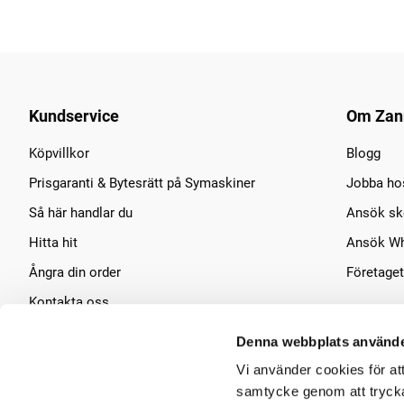
Kundservice
Om Zan
Köpvillkor
Blogg
Prisgaranti & Bytesrätt på Symaskiner
Jobba ho
Så här handlar du
Ansök sko
Hitta hit
Ansök Wh
Ångra din order
Företaget
Kontakta oss
Symaskins service
Denna webbplats använde
Vi använder cookies för at
samtycke genom att trycka 