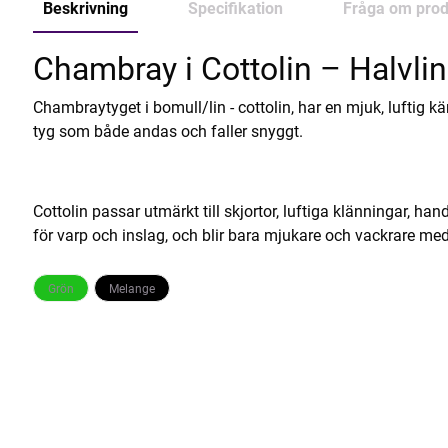
Beskrivning
Specifikation
Fråga om prod
Chambray i Cottolin – Halvlin
Chambraytyget i bomull/lin - cottolin, har en mjuk, luftig k
tyg som både andas och faller snyggt.
Cottolin passar utmärkt till skjortor, luftiga klänningar, ha
för varp och inslag, och blir bara mjukare och vackrare med
Grön
Melange