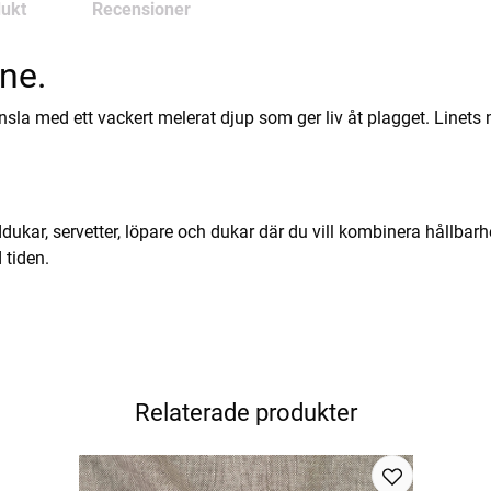
ukt
Recensioner
ne.
änsla med ett vackert melerat djup som ger liv åt plagget. Linets 
nddukar, servetter, löpare och dukar där du vill kombinera hållbar
 tiden.
Relaterade produkter