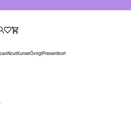
canNcut
Kurser
Övrigt
Presentkort
.