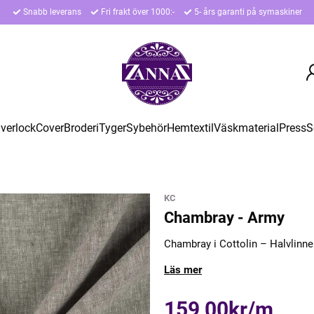
Snabb leverans
Fri frakt över 1000:-
5- års garanti på symaskiner
verlock
Cover
Broderi
Tyger
Sybehör
Hemtextil
Väskmaterial
Press
S
KC
Chambray - Army
Chambray i Cottolin – Halvlinne
Läs mer
159,00kr/m