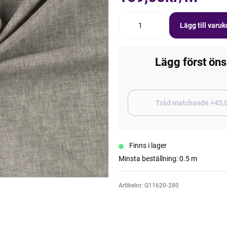
Lägg till varu
Lägg först öns
Tråd matchand
Finns i lager
Minsta beställning: 0.5 m
Artikelnr: Q11620-280