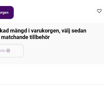
korgen
kad mängd i varukorgen, välj sedan
matchande tillbehör
e +45,00kr