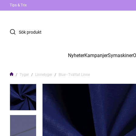
Tips & Trix
Nyheter
Kampanjer
Symaskiner
O
Tyger
Linnetyger
Blue - Tvättat Linne