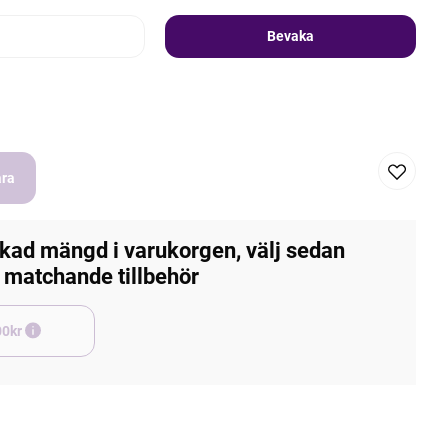
Bevaka
ara
kad mängd i varukorgen, välj sedan
matchande tillbehör
e +45,00kr