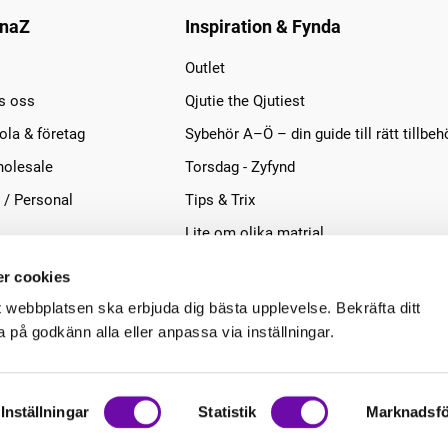
naZ
Inspiration & Fynda
Outlet
s oss
Qjutie the Qjutiest
la & företag
Sybehör A–Ö – din guide till rätt tillbeh
olesale
Torsdag - Zyfynd
 / Personal
Tips & Trix
Lite om olika matrial
r cookies
t webbplatsen ska erbjuda dig bästa upplevelse. Bekräfta ditt
på godkänn alla eller anpassa via inställningar.
Inställningar
Statistik
Marknadsfö
.