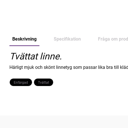
Beskrivning
Specifikation
Fråga om prod
Tvättat linne.
Härligt mjuk och skönt linnetyg som passar lika bra till kläd
Enfärgad
Tvättat