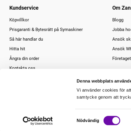
Kundservice
Om Zan
Köpvillkor
Blogg
Prisgaranti & Bytesrätt på Symaskiner
Jobba ho
Så här handlar du
Ansök sko
Hitta hit
Ansök Wh
Ångra din order
Företaget
Kontakta oss
Symaskins service
Denna webbplats använde
Vi använder cookies för at
samtycke genom att trycka 
Samtyckesval
Nödvändig