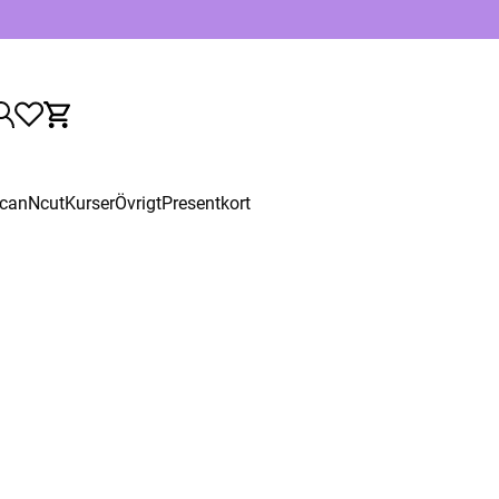
canNcut
Kurser
Övrigt
Presentkort