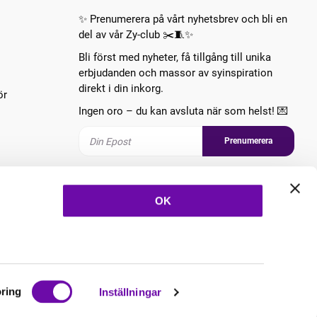
✨ Prenumerera på vårt nyhetsbrev och bli en
del av vår Zy-club ✂️🧵✨
Bli först med nyheter, få tillgång till unika
erbjudanden och massor av syinspiration
direkt i din inkorg.
ör
Ingen oro – du kan avsluta när som helst! 💌
Prenumerera
Följ oss
OK
ring
Inställningar
Copyright © 2026 ZannaZ Skapad med
Vendre