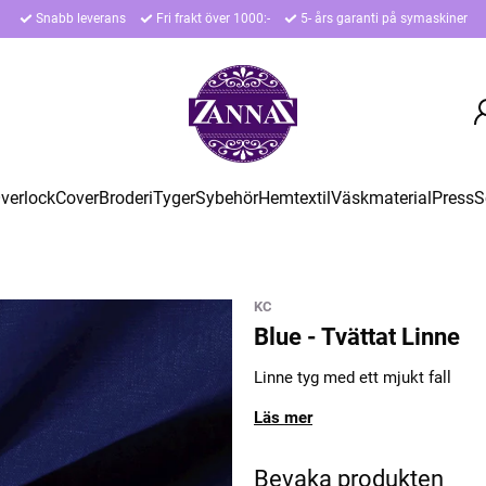
Snabb leverans
Fri frakt över 1000:-
5- års garanti på symaskiner
verlock
Cover
Broderi
Tyger
Sybehör
Hemtextil
Väskmaterial
Press
S
KC
Blue - Tvättat Linne
Linne tyg med ett mjukt fall
Läs mer
Bevaka produkten