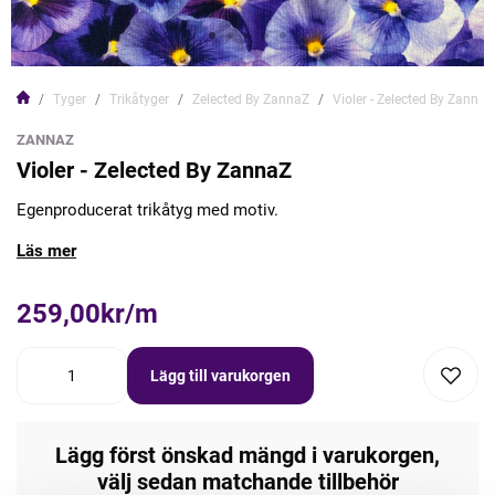
Tyger
Trikåtyger
Zelected By ZannaZ
Violer - Zelected By ZannaZ
ZANNAZ
Violer - Zelected By ZannaZ
Egenproducerat trikåtyg med motiv.
Läs mer
259,00kr/m
Lägg till varukorgen
Lägg först önskad mängd i varukorgen,
välj sedan matchande tillbehör