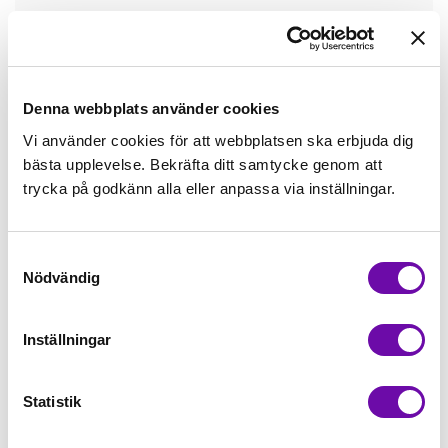
Tråd matchande +45,00kr
Mudd matchande +39,50kr
Denna webbplats använder cookies
Vi använder cookies för att webbplatsen ska erbjuda dig
bästa upplevelse. Bekräfta ditt samtycke genom att
Enfärgat matchande +49,00kr
trycka på godkänn alla eller anpassa via inställningar.
Färdigvikt kantband, match +59,00kr
Samtyckesval
Nödvändig
Finns i lager
Minsta beställning: 0.5 m
Inställningar
Artikelnr: ZZ1822
Statistik