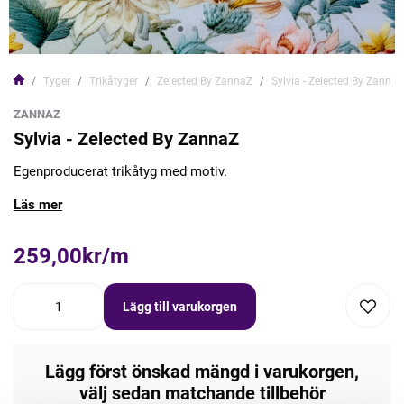
Tyger
Trikåtyger
Zelected By ZannaZ
Sylvia - Zelected By ZannaZ
ZANNAZ
Sylvia - Zelected By ZannaZ
Egenproducerat trikåtyg med motiv.
Läs mer
259,00kr/m
Lägg till varukorgen
Lägg först önskad mängd i varukorgen,
välj sedan matchande tillbehör