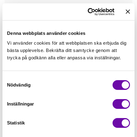
Tråd matchande +45,00kr
Mudd matchande +39,50kr
Denna webbplats använder cookies
Vi använder cookies för att webbplatsen ska erbjuda dig
bästa upplevelse. Bekräfta ditt samtycke genom att
Enfärgat matchande +49,00kr
trycka på godkänn alla eller anpassa via inställningar.
Färdigvikt kantband, match +59,00kr
Samtyckesval
Nödvändig
Finns i lager
Minsta beställning: 0.5 m
Inställningar
Artikelnr: ZZ1967
Statistik