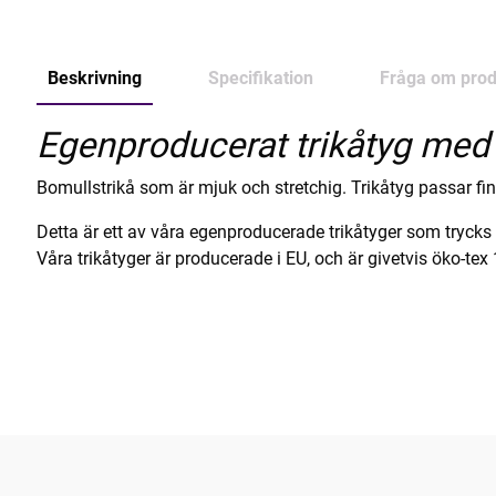
Beskrivning
Specifikation
Fråga om prod
Egenproducerat trikåtyg med 
Bomullstrikå som är mjuk och stretchig. Trikåtyg passar fint t
Detta är ett av våra egenproducerade trikåtyger som tryck
Våra trikåtyger är producerade i EU, och är givetvis öko-tex 