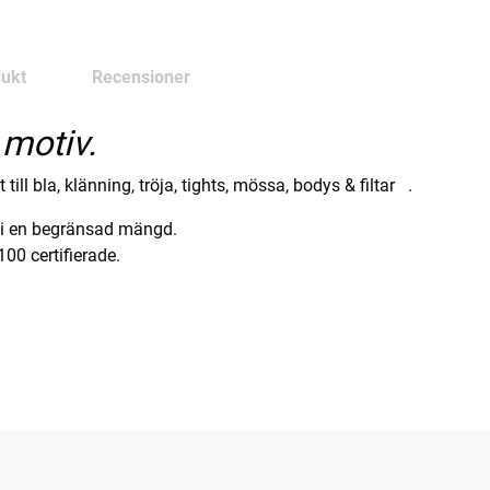
ukt
Recensioner
motiv.
ill bla, klänning, tröja, tights, mössa, bodys & filtar .
s i en begränsad mängd.
100 certifierade.