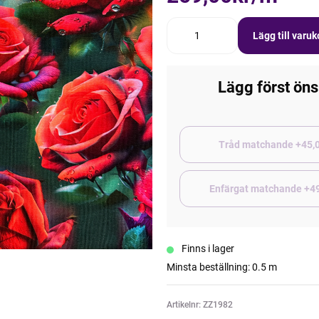
Lägg till varu
Lägg först öns
Tråd matchand
Enfärgat matchande +4
Finns i lager
Minsta beställning: 0.5 m
Artikelnr: ZZ1982