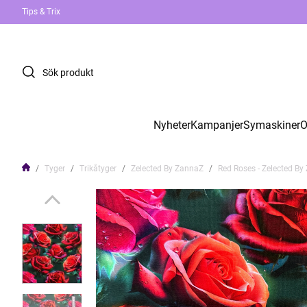
Tips & Trix
Nyheter
Kampanjer
Symaskiner
O
Tyger
Trikåtyger
Zelected By ZannaZ
Red Roses - Zelected B