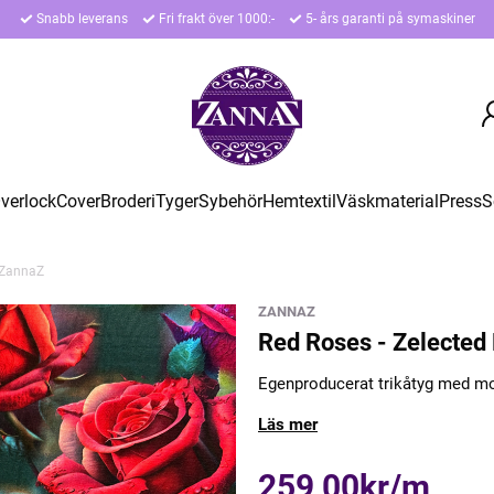
Snabb leverans
Fri frakt över 1000:-
5- års garanti på symaskiner
verlock
Cover
Broderi
Tyger
Sybehör
Hemtextil
Väskmaterial
Press
S
y ZannaZ
ZANNAZ
Red Roses - Zelected
Egenproducerat trikåtyg med mo
Läs mer
259,00kr/m