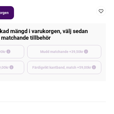
korgen
kad mängd i varukorgen, välj sedan
matchande tillbehör
e +45,00kr
Mudd matchande +39,50kr
9,00kr
Färdigvikt kantband, match +59,00kr