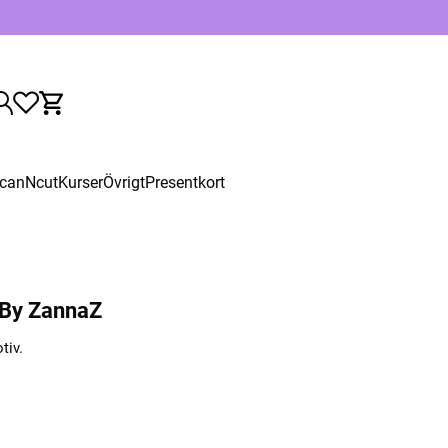
canNcut
Kurser
Övrigt
Presentkort
 By ZannaZ
tiv.