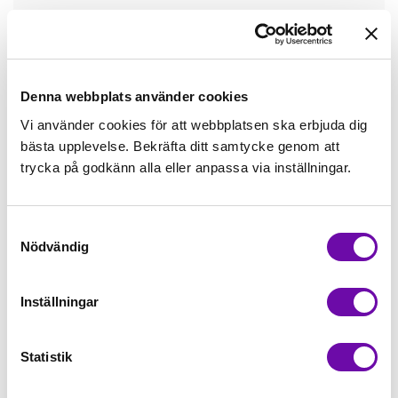
Tråd matchande +45,00kr
Mudd matchande +39,50kr
Denna webbplats använder cookies
Vi använder cookies för att webbplatsen ska erbjuda dig
bästa upplevelse. Bekräfta ditt samtycke genom att
Enfärgat matchande +49,00kr
trycka på godkänn alla eller anpassa via inställningar.
Färdigvikt kantband, match +59,00kr
Samtyckesval
Nödvändig
Finns i lager
Minsta beställning: 0.5 m
Inställningar
Artikelnr: ZZ1728
Statistik