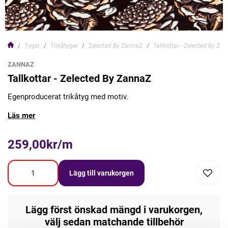
Tyger
Trikåtyger
Zelected By ZannaZ
Tallkottar - Zelected By Za
ZANNAZ
Tallkottar - Zelected By ZannaZ
Egenproducerat trikåtyg med motiv.
Läs mer
259,00kr/m
Lägg till varukorgen
Lägg först önskad mängd i varukorgen,
välj sedan matchande tillbehör