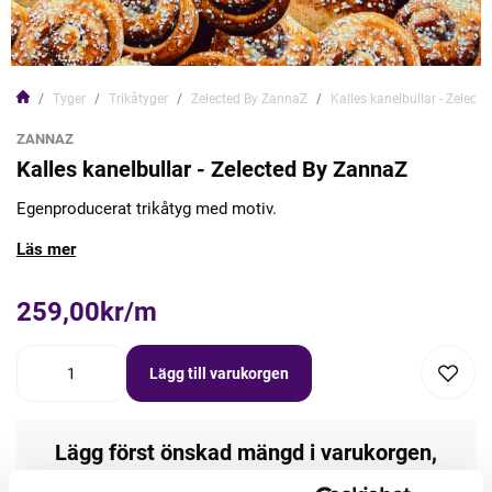
Tyger
Trikåtyger
Zelected By ZannaZ
Kalles kanelbullar - Zelect
ZANNAZ
Kalles kanelbullar - Zelected By ZannaZ
Egenproducerat trikåtyg med motiv.
Läs mer
259,00kr/m
Lägg till varukorgen
Lägg först önskad mängd i varukorgen,
välj sedan matchande tillbehör