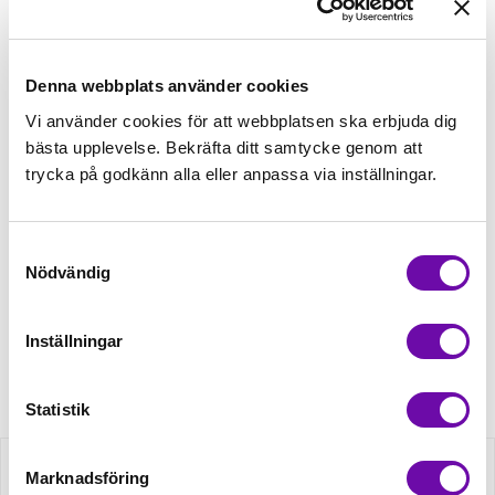
Tråd matchande +45,00kr
Denna webbplats använder cookies
Mudd matchande +39,50kr
Vi använder cookies för att webbplatsen ska erbjuda dig
bästa upplevelse. Bekräfta ditt samtycke genom att
trycka på godkänn alla eller anpassa via inställningar.
Enfärgat matchande +49,00kr
Samtyckesval
Nödvändig
Finns i lager
Minsta beställning: 0.5 m
Inställningar
Artikelnr: ZZ1902
Statistik
Beskrivning
Marknadsföring