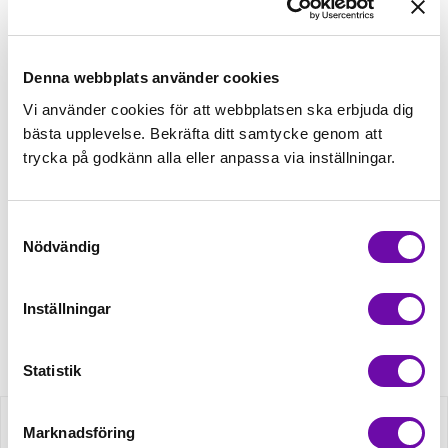
Tråd matchande +45,00kr
Denna webbplats använder cookies
Mudd matchande +39,50kr
Vi använder cookies för att webbplatsen ska erbjuda dig
bästa upplevelse. Bekräfta ditt samtycke genom att
trycka på godkänn alla eller anpassa via inställningar.
Enfärgat matchande +49,00kr
Samtyckesval
Nödvändig
Finns i lager
Minsta beställning: 0.5 m
Inställningar
Artikelnr: ZZ1921
Statistik
Beskrivning
Marknadsföring