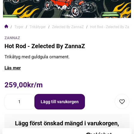
Tyger
Trikåtyger
Zelected By ZannaZ
Hot Rod - Zelected By Zan
ZANNAZ
Hot Rod - Zelected By ZannaZ
Trikåtyg med guldgula ornament.
Läs mer
259,00kr/m
Lägg till varukorgen
Lägg först önskad mängd i varukorgen,
välj sedan matchande tillbehör