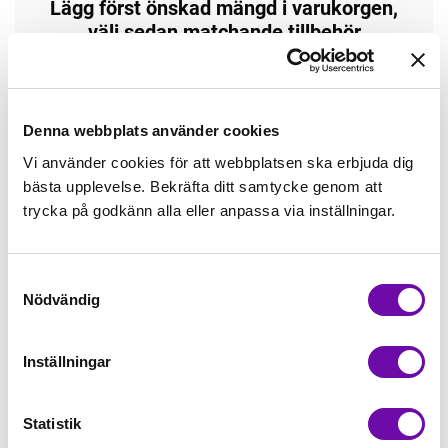
Lägg först önskad mängd i varukorgen,
välj sedan matchande tillbehör
Tråd matchande +45,00kr
Denna webbplats använder cookies
Mudd matchande +39,50kr
Vi använder cookies för att webbplatsen ska erbjuda dig
bästa upplevelse. Bekräfta ditt samtycke genom att
Enfärgat matchande +49,00kr
trycka på godkänn alla eller anpassa via inställningar.
Färdigvikt kantband, match +59,00kr
Samtyckesval
Nödvändig
Finns i lager
Inställningar
Minsta beställning: 0.5 m
Statistik
Artikelnr: ZZ2067