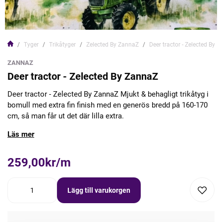
Tyger
Trikåtyger
Zelected By ZannaZ
Deer tractor - Zelected By 
ZANNAZ
Deer tractor - Zelected By ZannaZ
Deer tractor - Zelected By ZannaZ Mjukt & behagligt trikåtyg i
bomull med extra fin finish med en generös bredd på 160-170
cm, så man får ut det där lilla extra.
Läs mer
259,00kr/m
Lägg till varukorgen