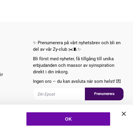
✨ Prenumerera på vårt nyhetsbrev och bli en
del av vår Zy-club ✂️🧵✨
Bli först med nyheter, få tillgång till unika
erbjudanden och massor av syinspiration
direkt i din inkorg.
ör
Ingen oro – du kan avsluta när som helst! 💌
Prenumerera
Följ oss
OK