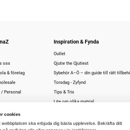
naZ
Inspiration & Fynda
Outlet
s oss
Qjutie the Qjutiest
la & företag
Sybehör A–Ö – din guide till rätt tillbeh
olesale
Torsdag - Zyfynd
 / Personal
Tips & Trix
Lite om olika matrial
r cookies
t webbplatsen ska erbjuda dig bästa upplevelse. Bekräfta ditt