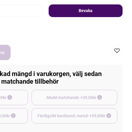
Bevaka
ara
kad mängd i varukorgen, välj sedan
matchande tillbehör
e +45,00kr
Mudd matchande +39,50kr
9,00kr
Färdigvikt kantband, match +59,00kr