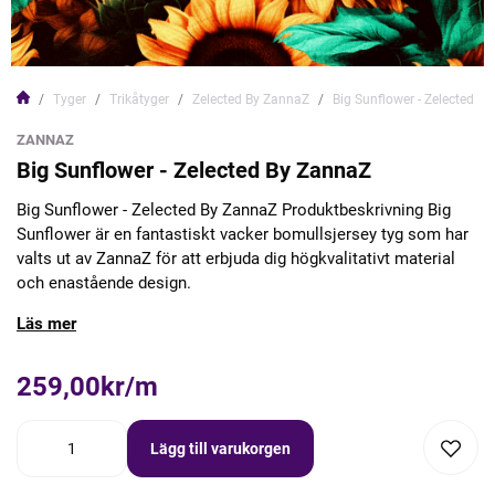
Tyger
Trikåtyger
Zelected By ZannaZ
Big Sunflower - Zelected B
ZANNAZ
Big Sunflower - Zelected By ZannaZ
Big Sunflower - Zelected By ZannaZ Produktbeskrivning Big
Sunflower är en fantastiskt vacker bomullsjersey tyg som har
valts ut av ZannaZ för att erbjuda dig högkvalitativt material
och enastående design.
Läs mer
259,00kr/m
Lägg till varukorgen