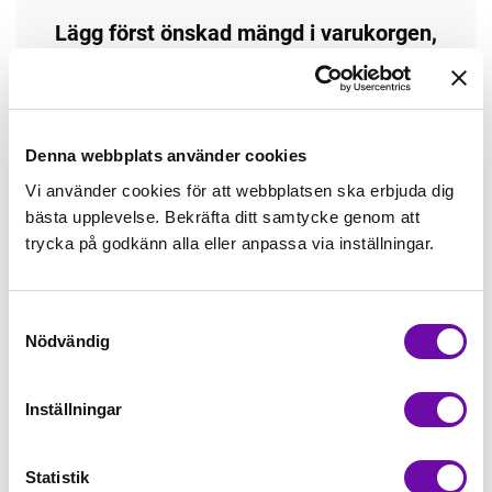
Lägg först önskad mängd i varukorgen,
välj sedan matchande tillbehör
Tråd matchande +45,00kr
Denna webbplats använder cookies
Mudd matchande +39,50kr
Vi använder cookies för att webbplatsen ska erbjuda dig
bästa upplevelse. Bekräfta ditt samtycke genom att
trycka på godkänn alla eller anpassa via inställningar.
Enfärgat matchande +49,00kr
Samtyckesval
Färdigvikt kantband, match +59,00kr
Nödvändig
Inställningar
Finns i lager
Minsta beställning: 0.5 m
Statistik