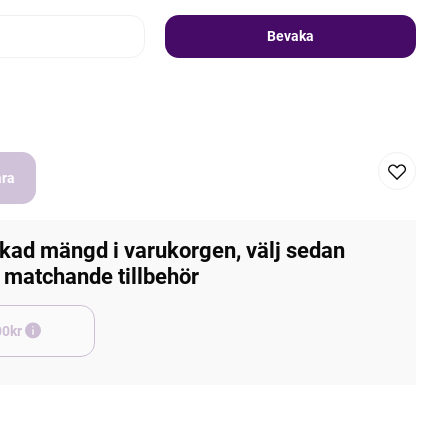
Bevaka
ara
kad mängd i varukorgen, välj sedan
matchande tillbehör
e +45,00kr