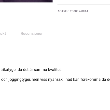
Artikelnr: 200037-0814
ukt
Recensioner
trikåtyger då det är samma kvalitet.
och joggingtyger, men viss nyansskillnad kan förekomma då det k