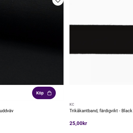
Köp
KC
Muddväv
Trikåkantband, färdigvikt - Black
25,00kr