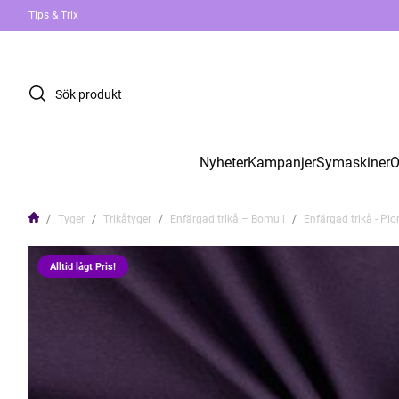
Tips & Trix
Nyheter
Kampanjer
Symaskiner
O
Tyger
Trikåtyger
Enfärgad trikå – Bomull
Enfärgad trikå - P
Alltid lågt Pris!