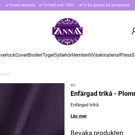
Snabb leverans
Fri frakt över 1000:-
5- års garanti på symaskiner
verlock
Cover
Broderi
Tyger
Sybehör
Hemtextil
Väskmaterial
Press
S
lommon
KC
Enfärgad trikå - Plo
Enfärgad trikå.
Läs mer
Bevaka produkten