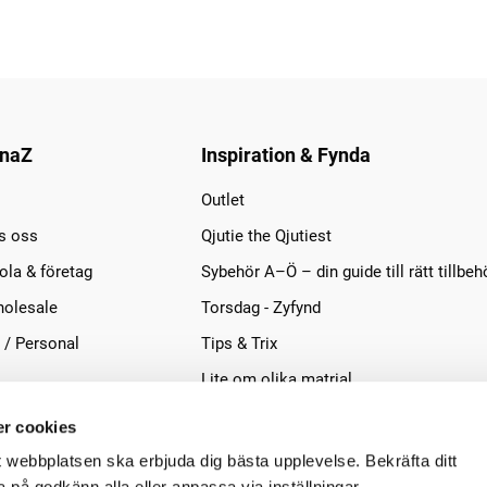
naZ
Inspiration & Fynda
Outlet
s oss
Qjutie the Qjutiest
la & företag
Sybehör A–Ö – din guide till rätt tillbeh
olesale
Torsdag - Zyfynd
 / Personal
Tips & Trix
Lite om olika matrial
r cookies
t webbplatsen ska erbjuda dig bästa upplevelse. Bekräfta ditt
på godkänn alla eller anpassa via inställningar.