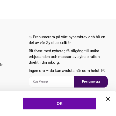
✨ Prenumerera på vårt nyhetsbrev och bli en
del av vår Zy-club ✂️🧵✨
Bli först med nyheter, få tillgång till unika
erbjudanden och massor av syinspiration
direkt i din inkorg.
ör
Ingen oro – du kan avsluta när som helst! 💌
Prenumerera
Följ oss
OK