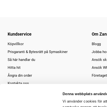
Kundservice
Om Zan
Köpvillkor
Blogg
Prisgaranti & Bytesrätt på Symaskiner
Jobba ho
Så här handlar du
Ansök sko
Hitta hit
Ansök Wh
Ångra din order
Företaget
Kontakta oss
Symaskins service
Denna webbplats använde
Vi använder cookies för at
samtycke genom att trycka 