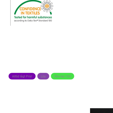
Alltid lågt Pris!
Lila
Öko-tex 100