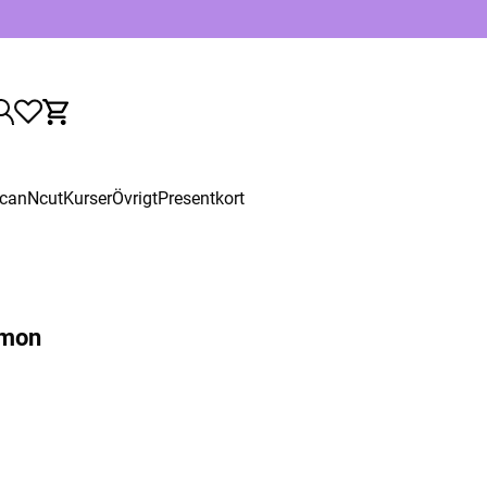
canNcut
Kurser
Övrigt
Presentkort
mmon