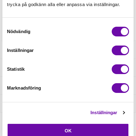
Minsta beställning: 0.5 m
trycka på godkänn alla eller anpassa via inställningar.
Artikelnr: RS0179-671
Samtyckesval
Nödvändig
Beskrivning
Inställningar
Specifikation
Statistik
Fråga om produkt
Marknadsföring
Recensioner
Inställningar
OK
Relaterade produkter