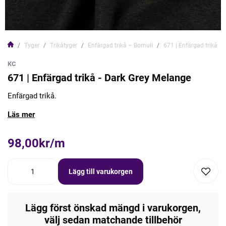
Tyger
Trikåtyger
Enfärgad trikå – Bomull
671 | Enfärgad trikå -
KC
671 | Enfärgad trikå - Dark Grey Melange
Enfärgad trikå.
Läs mer
98,00kr/m
Lägg till varukorgen
Lägg först önskad mängd i varukorgen,
välj sedan matchande tillbehör