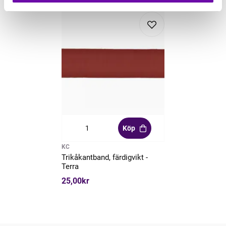
Köp
KC
Trikåkantband, färdigvikt -
Terra
25,00kr