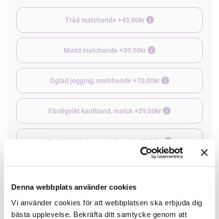
Tråd matchande +45,00kr
Mudd matchande +39,50kr
Öglad jogging, matchande +70,00kr
Färdigvikt kantband, match +59,00kr
Borstad jogging, matchande +75,00kr
4 st Matchande Overlocktråd +100,00kr
Denna webbplats använder cookies
Vi använder cookies för att webbplatsen ska erbjuda dig
Finns i lager
bästa upplevelse. Bekräfta ditt samtycke genom att