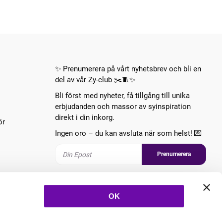
✨ Prenumerera på vårt nyhetsbrev och bli en
del av vår Zy-club ✂️🧵✨
Bli först med nyheter, få tillgång till unika
erbjudanden och massor av syinspiration
direkt i din inkorg.
ör
Ingen oro – du kan avsluta när som helst! 💌
Prenumerera
Följ oss
OK