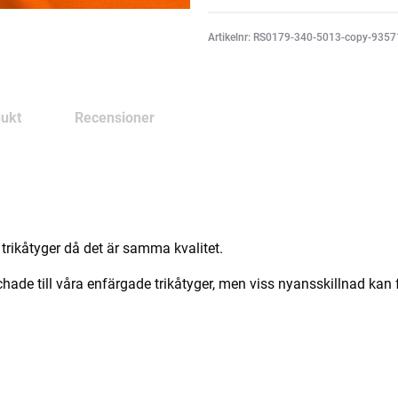
Artikelnr: RS0179-340-5013-copy-935
ukt
Recensioner
trikåtyger då det är samma kvalitet.
e till våra enfärgade trikåtyger, men viss nyansskillnad kan f