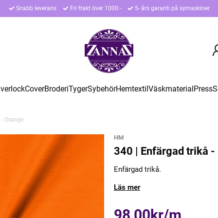
Snabb leverans
Fri frakt över 1000:-
5- års garanti på symaskiner
verlock
Cover
Broderi
Tyger
Sybehör
Hemtextil
Väskmaterial
Press
S
 - Orange
HM
340 | Enfärgad trikå 
Enfärgad trikå.
Läs mer
98,00kr/m