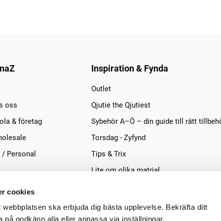
naZ
Inspiration & Fynda
Outlet
s oss
Qjutie the Qjutiest
la & företag
Sybehör A–Ö – din guide till rätt tillbeh
olesale
Torsdag - Zyfynd
 / Personal
Tips & Trix
Lite om olika matrial
r cookies
t webbplatsen ska erbjuda dig bästa upplevelse. Bekräfta ditt
på godkänn alla eller anpassa via inställningar.