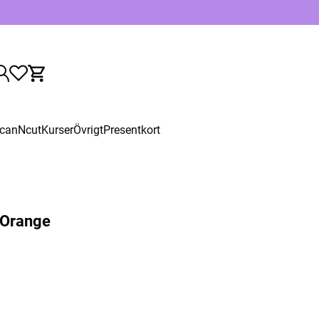
canNcut
Kurser
Övrigt
Presentkort
- Orange