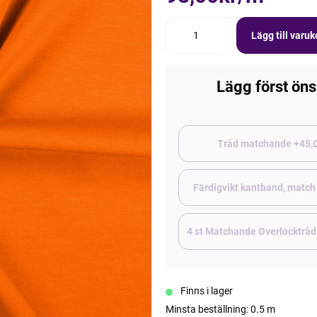
Lägg till varu
Lägg först öns
Tråd matchand
Färdigvikt kantband, match
4 st Matchande Overlocktråd
Finns i lager
Minsta beställning: 0.5 m