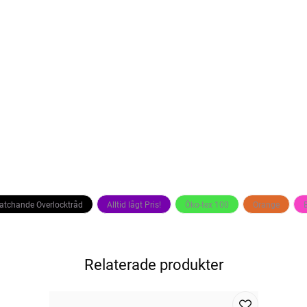
Matchande Overlocktråd
Alltid lågt Pris!
Öko-tex 100
Orange
Relaterade produkter