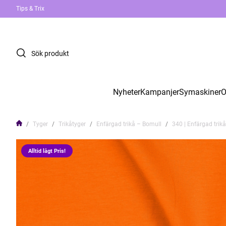
Tips & Trix
Nyheter
Kampanjer
Symaskiner
O
Tyger
Trikåtyger
Enfärgad trikå – Bomull
340 | Enfärgad trikå
Alltid lågt Pris!