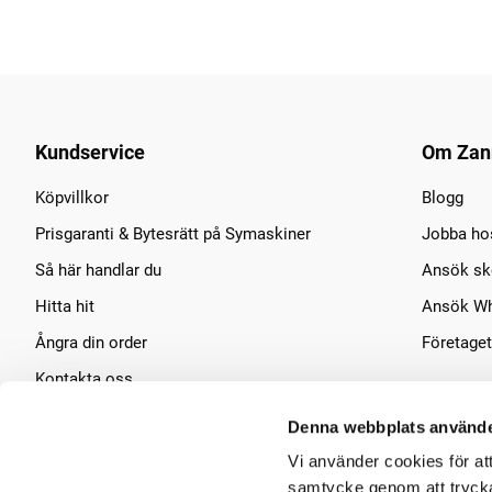
Kundservice
Om Zan
Köpvillkor
Blogg
Prisgaranti & Bytesrätt på Symaskiner
Jobba ho
Så här handlar du
Ansök sko
Hitta hit
Ansök Wh
Ångra din order
Företaget
Kontakta oss
Symaskins service
Denna webbplats använde
Vi använder cookies för at
samtycke genom att trycka 