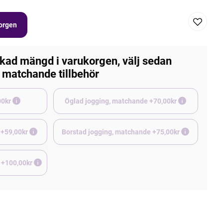
korgen
kad mängd i varukorgen, välj sedan
matchande tillbehör
e +45,00kr
Öglad jogging, matchande +70,00kr
 +59,00kr
Borstad jogging, matchande +75,00kr
 +100,00kr