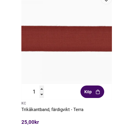
Köp
KC
Trikåkantband, färdigvikt - Terra
25,00kr