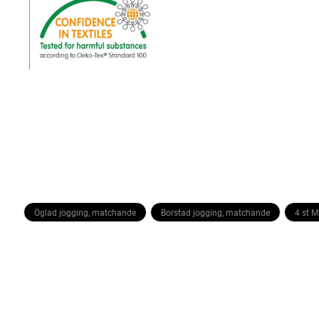
Öglad jogging, matchande
Borstad jogging, matchande
4 st 